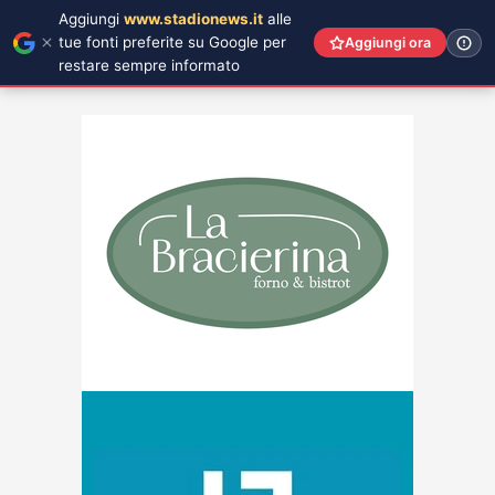
Aggiungi
www.stadionews.it
alle
tue fonti preferite su Google per
Aggiungi ora
restare sempre informato