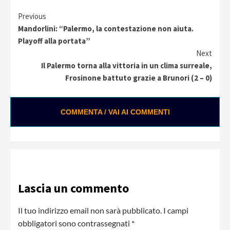
Continue
Previous
Mandorlini: “Palermo, la contestazione non aiuta.
Reading
Playoff alla portata”
Next
Il Palermo torna alla vittoria in un clima surreale,
Frosinone battuto grazie a Brunori (2 – 0)
COMMENTA / VAI AI COMMENTI
Lascia un commento
Il tuo indirizzo email non sarà pubblicato.
I campi
obbligatori sono contrassegnati
*