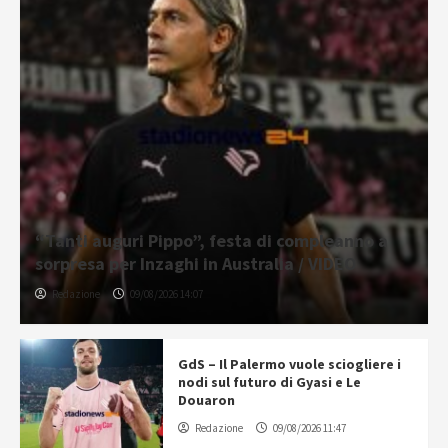
“Tanti auguri Pippo”, festa di compleanno a
sorpresa per Inzaghi in Australia / VIDEO
Redazione
09/08/2026 14:07
GdS – Il Palermo vuole sciogliere i
nodi sul futuro di Gyasi e Le
Douaron
Redazione
09/08/2026 11:47