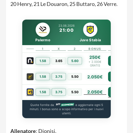
20 Henry, 21 Le Douaron, 25 Buttaro, 26 Verre.
23.08.2026
21:00
Palermo
Juve Stabia
1
X
2
BONUS
LINK
250€
1.58
3.65
5.60
PIÙ INFO
+ 2.000€
GRATIS
2.050€
1.58
3.75
5.50
PIÙ INFO
2.050€
PIÙ INFO
1.58
3.75
5.50
Quote fornite da
e aggiornate ogni 5
minuti. I bonus sono a scopo informativo per i nuovi
utenti.
Allenatore
: Dionisi.