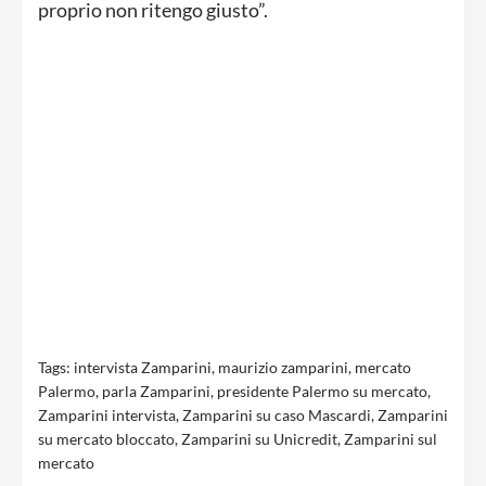
proprio non ritengo giusto”.
Tags:
intervista Zamparini
,
maurizio zamparini
,
mercato
Palermo
,
parla Zamparini
,
presidente Palermo su mercato
,
Zamparini intervista
,
Zamparini su caso Mascardi
,
Zamparini
su mercato bloccato
,
Zamparini su Unicredit
,
Zamparini sul
mercato