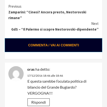
Continue
Previous
Zamparini: “Cinesi? Ancora presto, Nestorovski
Reading
rimane”
Next
GdS – “Il Palermo si scopre Nestorovski-dipendente”
COMMENTA / VAI AI COMMENTI
oras
ha detto:
17/12/2016 18:46 alle 18:46
E questa sarebbe l’oculata politica di
bilancio del Grande Bugiardo?
VERGOGNA!!!
Rispondi