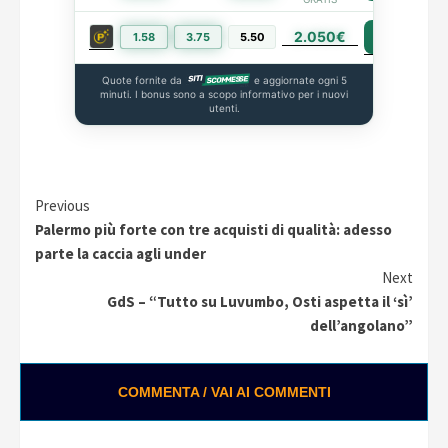
2.050€
PIÙ INFO
1.58
3.75
5.50
Quote fornite da
e aggiornate ogni 5
minuti. I bonus sono a scopo informativo per i nuovi
utenti.
Continue
Previous
Palermo più forte con tre acquisti di qualità: adesso
Reading
parte la caccia agli under
Next
GdS – “Tutto su Luvumbo, Osti aspetta il ‘sì’
dell’angolano”
COMMENTA / VAI AI COMMENTI