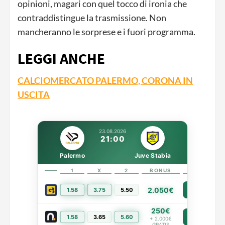
opinioni, magari con quel tocco di ironia che
contraddistingue la trasmissione. Non
mancheranno le sorprese e i fuori programma.
LEGGI ANCHE
CALCIOMERCATO PALERMO, CORONA IN
USCITA
23.08.2026
21:00
Palermo
Juve Stabia
1
X
2
BONUS
LINK
2.050€
1.58
3.75
5.50
PIÙ INFO
250€
1.58
3.65
5.60
PIÙ INFO
+ 2.000€
GRATIS