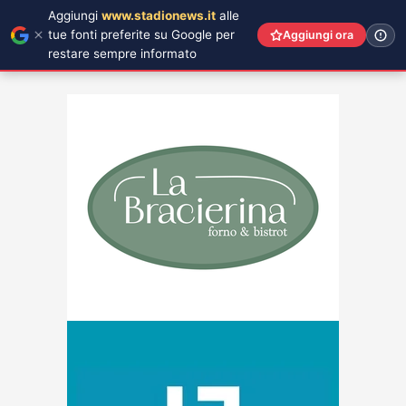
Aggiungi
www.stadionews.it
alle
tue fonti preferite su Google per
Aggiungi ora
restare sempre informato