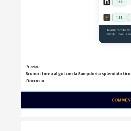
1.58
1.58
Quote fornite d
minuti. I bonus s
Continue
Previous
Brunori torna al gol con la Sampdoria: splendido tiro
Reading
l’incrocio
COMMENTA