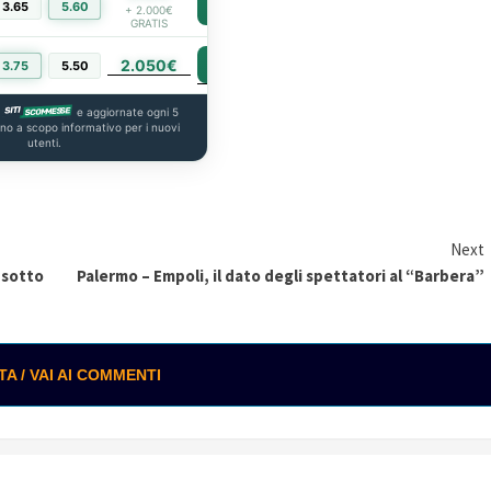
3.65
5.60
PIÙ INFO
+ 2.000€
GRATIS
2.050€
PIÙ INFO
3.75
5.50
a
e aggiornate ogni 5
ono a scopo informativo per i nuovi
utenti.
Next
 sotto
Palermo – Empoli, il dato degli spettatori al “Barbera”
 / VAI AI COMMENTI