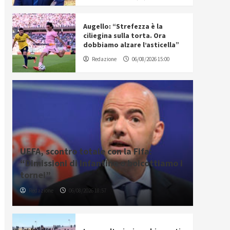
Augello: “Strefezza è la
ciliegina sulla torta. Ora
dobbiamo alzare l’asticella”
Redazione
06/08/2026 15:00
UEFA, scontro totale con la Fifa:
“Dimissioni di Infantino o boicottiamo i
tornei”
Redazione
06/08/2026 18:57