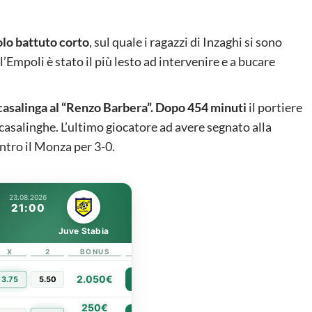
olo battuto corto
, sul quale i ragazzi di Inzaghi si sono
’Empoli è stato il più lesto ad intervenire e a bucare
 casalinga al “Renzo Barbera”. Dopo 454 minuti
il portiere
 casalinghe. L’ultimo giocatore ad avere segnato alla
ontro il Monza per 3-0.
23.08.2026
21:00
Juve Stabia
X
2
BONUS
LINK
2.050€
3.75
5.50
PIÙ INFO
250€