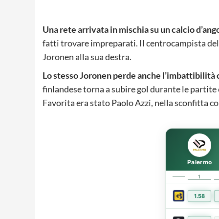
Una rete arrivata in mischia su un calcio d’ang
fatti trovare impreparati. Il centrocampista dell
Joronen alla sua destra.
Lo stesso Joronen perde anche l’imbattibilità
finlandese torna a subire gol durante le partite
Favorita era stato Paolo Azzi, nella sconfitta c
Palermo
1
1.58