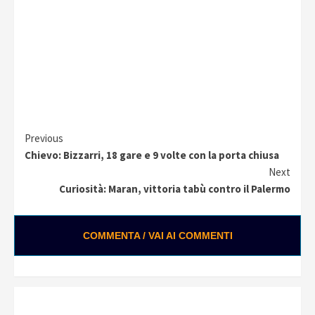
Continue
Previous
Chievo: Bizzarri, 18 gare e 9 volte con la porta chiusa
Reading
Next
Curiosità: Maran, vittoria tabù contro il Palermo
COMMENTA / VAI AI COMMENTI