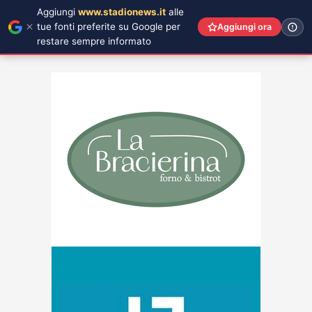
Aggiungi
www.stadionews.it
alle
tue fonti preferite su Google per
Aggiungi ora
restare sempre informato