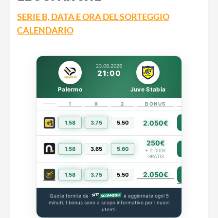
SERIE B, DATA E ORA DEL SORTEGGIO
CALENDARIO
23.08.2026
21:00
Palermo
Juve Stabia
1
X
2
BONUS
LINK
2.050€
1.58
3.75
5.50
PIÙ INFO
250€
1.58
3.65
5.60
PIÙ INFO
+ 2.000€
GRATIS
2.050€
PIÙ INFO
1.58
3.75
5.50
Quote fornite da
e aggiornate ogni 5
minuti. I bonus sono a scopo informativo per i nuovi
utenti.