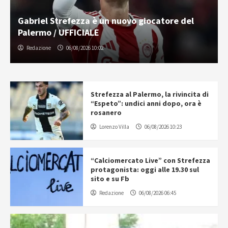
Augello: “Strefezza è la ciliegina sulla torta.
Ora dobbiamo alzare l’asticella”
Redazione
06/08/2026 15:00
Strefezza al Palermo, la rivincita di
“Espeto”: undici anni dopo, ora è
rosanero
Lorenzo Villa
06/08/2026 10:23
“Calciomercato Live” con Strefezza
protagonista: oggi alle 19.30 sul
sito e su Fb
Redazione
06/08/2026 06:45