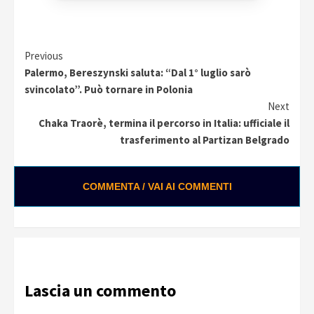
Continue
Previous
Palermo, Bereszynski saluta: “Dal 1° luglio sarò
Reading
svincolato”. Può tornare in Polonia
Next
Chaka Traorè, termina il percorso in Italia: ufficiale il
trasferimento al Partizan Belgrado
COMMENTA / VAI AI COMMENTI
Lascia un commento