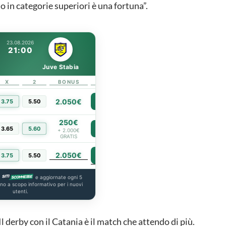
o in categorie superiori è una fortuna”.
23.08.2026
21:00
Juve Stabia
X
2
BONUS
LINK
2.050€
3.75
5.50
PIÙ INFO
250€
3.65
5.60
PIÙ INFO
+ 2.000€
GRATIS
2.050€
PIÙ INFO
3.75
5.50
a
e aggiornate ogni 5
ono a scopo informativo per i nuovi
utenti.
Il derby con il Catania è il match che attendo di più.