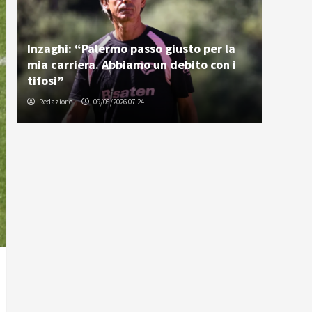
Inzaghi: “Palermo passo giusto per la
mia carriera. Abbiamo un debito con i
tifosi”
Redazione
09/08/2026 07:24