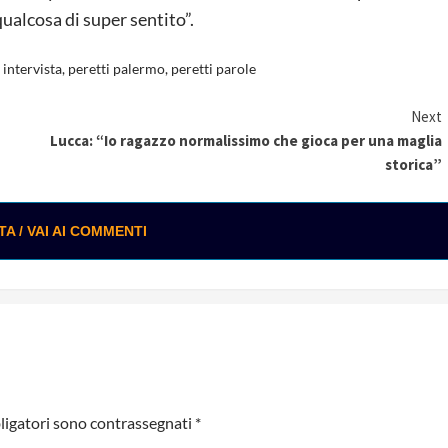
alcosa di super sentito”.
 intervista
,
peretti palermo
,
peretti parole
Next
Lucca: “Io ragazzo normalissimo che gioca per una maglia
storica”
 / VAI AI COMMENTI
ligatori sono contrassegnati
*