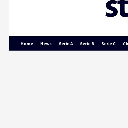
Home
News
Serie A
Serie B
Serie C
Ch