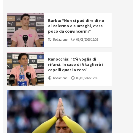
Barba: “Non si può dire di no
al Palermo e a Inzaghi, c’era
poco da convincermi”
Redazione
09/08/2026 12:02
Ranocchia: “C’è voglia di
rifarsi. In caso di A taglierò i
capelli quasi a zero”
Redazione
09/08/2026 12:05