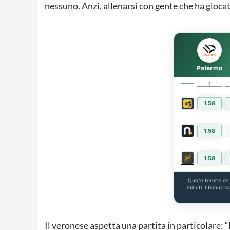
nessuno. Anzi, allenarsi con gente che ha giocat
Palermo
1
1.58
1.58
1.58
Quote fornite d
minuti. I bonus s
Il veronese aspetta una partita in particolare: “