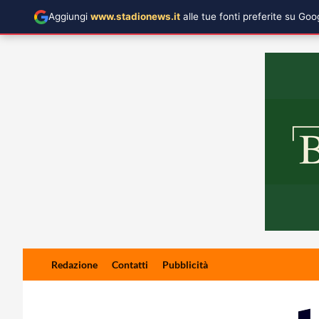
Aggiungi
www.stadionews.it
alle tue fonti preferite su Go
Skip
Redazione
Contatti
Pubblicità
to
content