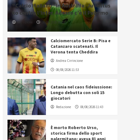
“Calcio italiano” in Australia: Juventus
ko contro l’Inter. Adesso c’è il Palermo
Redazione
08/08/2026 16:09
Calciomercato Serie B: Pisa e
Catanzaro scatenati. Il
Verona tenta Cheddira
Andrea Cirrincione
08/08/2026 11:53
Catania nel caos fideiussione:
Longo debutta con soli 15
giocatori
Redazione
08/08/2026 11:43
È morto Roberto Urso,
storica firma dello sport
palermitano: aveva 81 anni