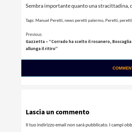
Sembra importante quanto una stracittadina, qu
Tags:
Manuel Peretti
,
news peretti palermo
,
Peretti
,
peretti
Continue
Previous
Gazzetta – “Corrado ha scelto il rosanero, Boscaglia
Reading
allunga il ritiro”
COMMENTA
Lascia un commento
Il tuo indirizzo email non sarà pubblicato.
I campi obb