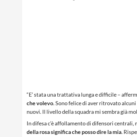
“E’ stata una trattativa lunga e difficile – affer
che volevo
. Sono felice di aver ritrovato alcu
nuovi. Il livello della squadra mi sembra già mo
In difesa c’è affollamento di difensori centrali
della rosa significa che posso dire la mia
. Risp