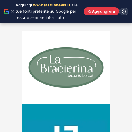
Aggiungi
www.stadionews.it
alle
tue fonti preferite su Google per
Aggiungi ora
restare sempre informato