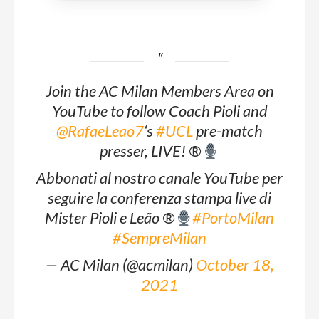
Join the AC Milan Members Area on
YouTube to follow Coach Pioli and
@RafaeLeao7
‘s
#UCL
pre-match
presser, LIVE!
®️
Abbonati al nostro canale YouTube per
seguire la conferenza stampa live di
Mister Pioli e Leão
®️
#PortoMilan
#SempreMilan
— AC Milan (@acmilan)
October 18,
2021