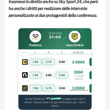
trasmessi in diretta anche su Sky Sport 24, che però
ha anche i diritti per realizzare delle interviste
personalizzate ai due protagonisti della conferenza.
23.08.2026
21:00
Palermo
Juve Stabia
1
X
2
BONUS
LINK
2.050€
1.58
3.75
5.50
PIÙ INFO
250€
1.58
3.65
5.60
PIÙ INFO
+ 2.000€
GRATIS
2.050€
PIÙ INFO
1.58
3.75
5.50
Quote fornite da
e aggiornate ogni 5
minuti. I bonus sono a scopo informativo per i nuovi
utenti.