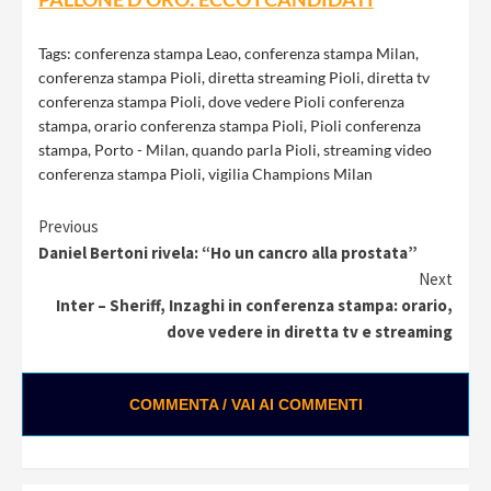
Tags:
conferenza stampa Leao
,
conferenza stampa Milan
,
conferenza stampa Pioli
,
diretta streaming Pioli
,
diretta tv
conferenza stampa Pioli
,
dove vedere Pioli conferenza
stampa
,
orario conferenza stampa Pioli
,
Pioli conferenza
stampa
,
Porto - Milan
,
quando parla Pioli
,
streaming video
conferenza stampa Pioli
,
vigilia Champions Milan
Continue
Previous
Daniel Bertoni rivela: “Ho un cancro alla prostata”
Reading
Next
Inter – Sheriff, Inzaghi in conferenza stampa: orario,
dove vedere in diretta tv e streaming
COMMENTA / VAI AI COMMENTI