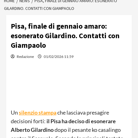
HOME
NEWS
PISA, FINALE DI GENNAIO AMARO: ESONERATO
GILARDINO. CONTATTI CON GIAMPAOLO
Pisa, finale di gennaio amaro:
esonerato Gilardino. Contatti con
Giampaolo
Redazione
01/02/2026 11:59
Un
silenzio stampa
che lasciava presagire
decisioni forti:
il Pisa ha deciso di esonerare
Alberto Gilardino
dopo il pesante ko casalingo