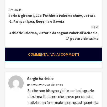
Continue
Previous
Serie D girone I, 22a: l’Athletic Palermo show, vetta a
Reading
-1. Pari per Igea, Reggina e Savoia
Next
Athletic Palermo, vittoria da sogno! Poker all’Acireale,
1º posto vicinissimo
COMMENTA / VAI AI COMMENTI
Sergio
ha detto:
01/02/2026 12:41 alle 12:41
So che non bisogna gioire per le disgrazie
altrui ma il piacere che provo per questa
notizia non è normale quasi quasi quanto la