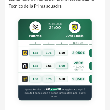
Tecnico della Prima squadra.
23.08.2026
21:00
Palermo
Juve Stabia
1
X
2
BONUS
LINK
2.050€
1.58
3.75
5.50
PIÙ INFO
250€
1.58
3.65
5.60
PIÙ INFO
+ 2.000€
GRATIS
2.050€
PIÙ INFO
1.58
3.75
5.50
Quote fornite da
e aggiornate ogni 5
minuti. I bonus sono a scopo informativo per i nuovi
utenti.