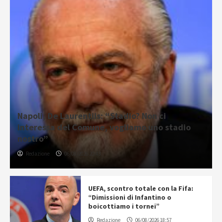
Napoli, De Laurentiis: “Stadio? Non ci
interessa del Comune, vogliamo uno stadio
nostro”
Redazione
06/08/2026 20:43
UEFA, scontro totale con la Fifa:
“Dimissioni di Infantino o
boicottiamo i tornei”
Redazione
06/08/2026 18:57