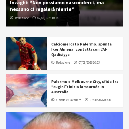
Inzaghi: “Non possiamo nasconderci, ma
nessuno ci regalerà niente”
Redazione
07/08/2026 10:14
Calciomercato Palermo, spunta
Iker Almena: contatti con l’Al-
Qadisiyya
Redazione
07/08/2026 10:23
Palermo e Melbourne City, sfida tra
“cugini”: inizia la tournée in
Australia
Gabriele Cavallaro
07/08/2026 06:30