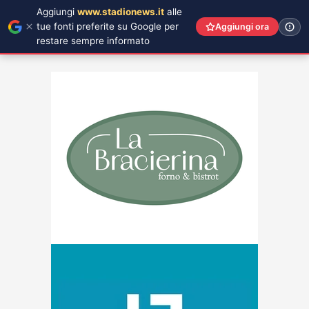
Aggiungi
www.stadionews.it
alle
tue fonti preferite su Google per
Aggiungi ora
restare sempre informato