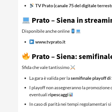
TV Prato (canale 75 del digitale terrest
Prato – Siena in streami
Disponibile anche online
www.tvprato.it
Prato – Siena: semifinal
Sfida che vale tantissimo
La gara è valida per la
semifinale playoff di
I playoff non assegneranno la promozione 
eventuali
ripescaggi
In caso di parità nei tempi regolamentari si