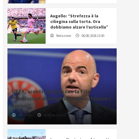
Augello: “Strefezza è la
ciliegina sulla torta. Ora
dobbiamo alzare l’asticella”
Redazione
06/08/2026 15:00
UEFA, scontro totale con la Fifa:
“Dimissioni di Infantino o boicottiamo i
tornei”
Redazione
06/08/2026 18:57