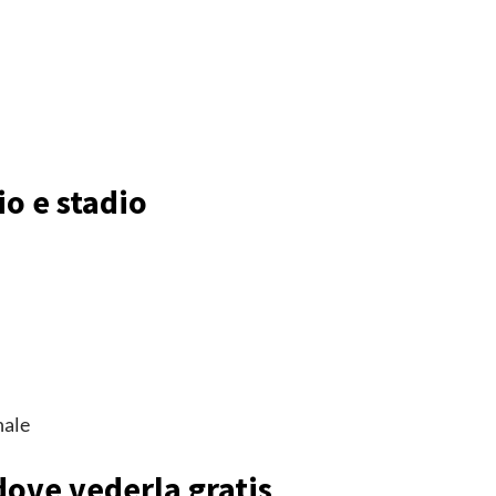
io e stadio
nale
dove vederla gratis