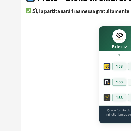
SÌ, la partita sarà trasmessa gratuitamente 
Palermo
1
1.58
1.58
1.58
Quote fornite d
minuti. I bonus s