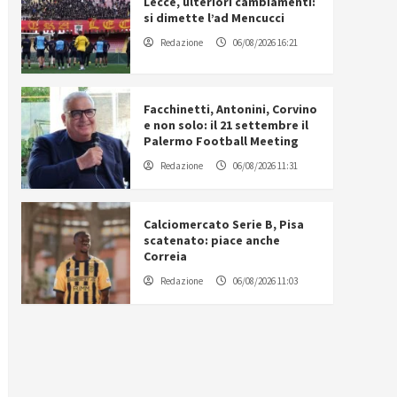
Lecce, ulteriori cambiamenti:
si dimette l’ad Mencucci
Redazione
06/08/2026 16:21
Facchinetti, Antonini, Corvino
e non solo: il 21 settembre il
Palermo Football Meeting
Redazione
06/08/2026 11:31
Calciomercato Serie B, Pisa
scatenato: piace anche
Correia
Redazione
06/08/2026 11:03