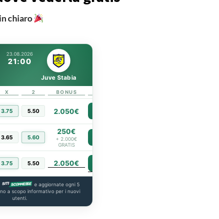
in chiaro
23.08.2026
21:00
Juve Stabia
X
2
BONUS
LINK
2.050€
3.75
5.50
PIÙ INFO
250€
3.65
5.60
PIÙ INFO
+ 2.000€
GRATIS
2.050€
PIÙ INFO
3.75
5.50
a
e aggiornate ogni 5
ono a scopo informativo per i nuovi
utenti.