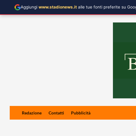
Aggiungi
www.stadionews.it
alle tue fonti preferite su Go
Skip
Redazione
Contatti
Pubblicità
to
content