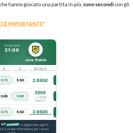
 che hanno giocato una partita in più,
sono secondi
con gli
TO È IMPORTANTE”
23.08.2026
21:00
Juve Stabia
X
2
BONUS
LINK
2.050€
3.75
5.50
PIÙ INFO
250€
3.65
5.60
PIÙ INFO
+ 2.000€
GRATIS
2.050€
PIÙ INFO
3.75
5.50
a
e aggiornate ogni 5
ono a scopo informativo per i nuovi
utenti.