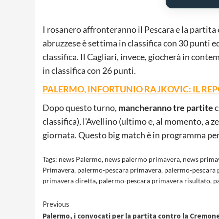
I rosanero affronteranno il Pescara e la partit
abruzzese è settima in classifica con 30 punti ed
classifica. Il Cagliari, invece, giocherà in con
in classifica con 26 punti.
PALERMO, INFORTUNIO RAJKOVIC: IL REP
Dopo questo turno,
mancheranno tre partite
c
classifica), l’Avellino (ultimo e, al momento, a z
giornata. Questo big match è in programma per
Tags:
news Palermo
,
news palermo primavera
,
news prima
Primavera
,
palermo-pescara primavera
,
palermo-pescara 
primavera diretta
,
palermo-pescara primavera risultato
,
p
Continue
Previous
Palermo, i convocati per la partita contro la Cremon