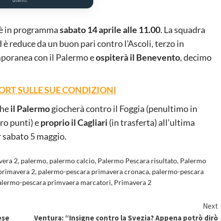
a è in programma
sabato 14 aprile alle 11.00
. La squadra
 è reduce da un buon pari contro l’Ascoli, terzo in
temporanea con il Palermo e
ospiterà il Benevento
, decimo
ORT SULLE SUE CONDIZIONI
he
il Palermo
giocherà contro il Foggia (penultimo in
ero punti) e
proprio il Cagliari
(in trasferta) all’ultima
 sabato 5 maggio.
vera 2
,
palermo
,
palermo calcio
,
Palermo Pescara risultato
,
Palermo
primavera 2
,
palermo-pescara primavera cronaca
,
palermo-pescara
alermo-pescara primvaera marcatori
,
Primavera 2
Next
ese
Ventura: “Insigne contro la Svezia? Appena potrò dirò