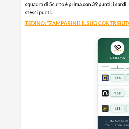
squadra di Scurto è
prima con 39 punti
;
i sardi
,
stessi punti.
TEDINO: “ZAMPARINI? IL SUO CONTRIBU
Palermo
1
1.58
1.58
1.58
Quote fornite d
minuti. I bonus s