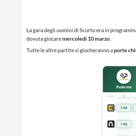
La gara degli uomini di Scurto era in program
dovuta giocare
mercoledì 10 marzo
.
Tutte le altre partite si giocheranno a
porte
chi
Palermo
1
1.58
1.58