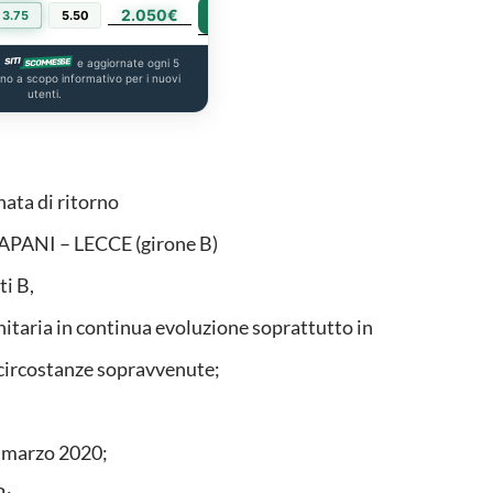
2.050€
PIÙ INFO
3.75
5.50
a
e aggiornate ogni 5
ono a scopo informativo per i nuovi
utenti.
ata di ritorno
RAPANI – LECCE (girone B)
ti B,
nitaria in continua evoluzione soprattutto in
e circostanze sopravvenute;
4 marzo 2020;