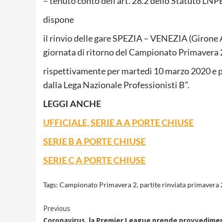
– tenuto conto dell’art. 28.2 dello Statuto LNP
dispone
il rinvio delle gare SPEZIA – VENEZIA (Girone 
giornata di ritorno del Campionato Primaver
rispettivamente per martedì 10 marzo 2020 e pe
dalla Lega Nazionale Professionisti B”.
LEGGI ANCHE
UFFICIALE, SERIE A A PORTE CHIUSE
SERIE B A PORTE CHIUSE
SERIE C A PORTE CHIUSE
Tags:
Campionato Primavera 2
,
partite rinviata primavera 
Continue
Previous
Coronavirus, la Premier League prende provvedimen