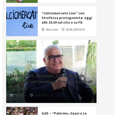
“Calciomercato Live” con
Strefezza protagonista: oggi
alle 19.30 sul sito e su Fb
Redazione
06/08/2026 06:45
Facchinetti, Antonini, Corvino e non
solo: il 21 settembre il Palermo Football
Meeting
Redazione
06/08/2026 11:31
GdS – “Palermo, Gyasi e Le