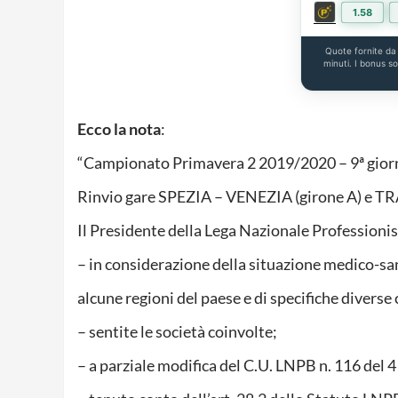
1.58
Quote fornite d
minuti. I bonus s
Ecco la nota
:
“Campionato Primavera 2 2019/2020 – 9ª giorn
Rinvio gare SPEZIA – VENEZIA (girone A) e T
Il Presidente della Lega Nazionale Professionis
– in considerazione della situazione medico-sa
alcune regioni del paese e di specifiche divers
– sentite le società coinvolte;
– a parziale modifica del C.U. LNPB n. 116 del 