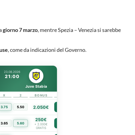
ma
giorno 7 marzo
, mentre Spezia – Venezia si sarebbe
use
, come da indicazioni del Governo.
23.08.2026
21:00
Juve Stabia
X
2
BONUS
LINK
2.050€
3.75
5.50
PIÙ INFO
250€
3.65
5.60
PIÙ INFO
+ 2.000€
GRATIS