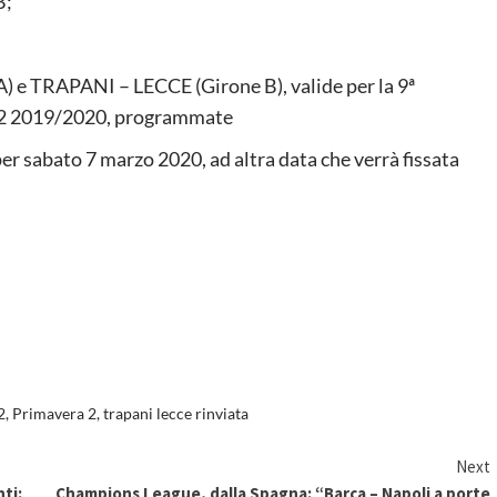
B;
A) e TRAPANI – LECCE (Girone B), valide per la 9ª
a 2 2019/2020, programmate
r sabato 7 marzo 2020, ad altra data che verrà fissata
2
,
Primavera 2
,
trapani lecce rinviata
Next
ti:
Champions League, dalla Spagna: “Barca – Napoli a porte