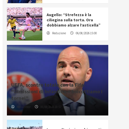
Augello: “Strefezza è la
ciliegina sulla torta. Ora
dobbiamo alzare l’asticella”
Redazione
06/08/2026 15:00
UEFA, scontro totale con la Fifa:
“Dimissioni di Infantino o boicottiamo i
tornei”
Redazione
06/08/2026 18:57