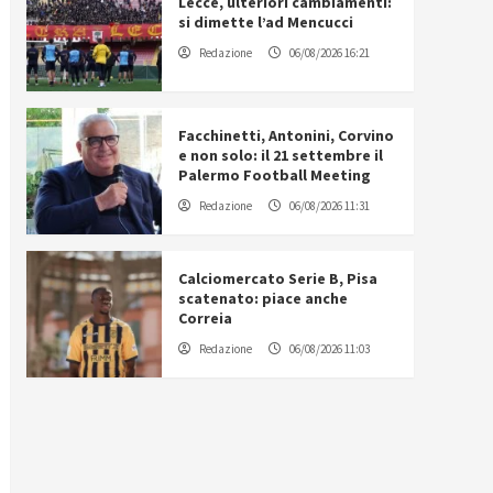
Lecce, ulteriori cambiamenti:
si dimette l’ad Mencucci
Redazione
06/08/2026 16:21
Facchinetti, Antonini, Corvino
e non solo: il 21 settembre il
Palermo Football Meeting
Redazione
06/08/2026 11:31
Calciomercato Serie B, Pisa
scatenato: piace anche
Correia
Redazione
06/08/2026 11:03