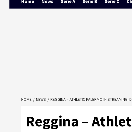
Home
News
Serie A
Serie B
Serie C
Ch
HOME
NEWS
REGGINA – ATHLETIC PALERMO IN STREAMING: D
Reggina – Athlet