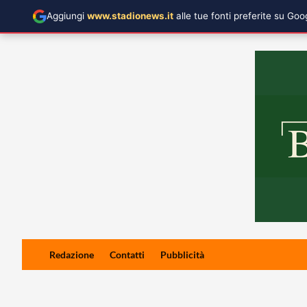
Aggiungi
www.stadionews.it
alle tue fonti preferite su Go
Skip
Redazione
Contatti
Pubblicità
to
content