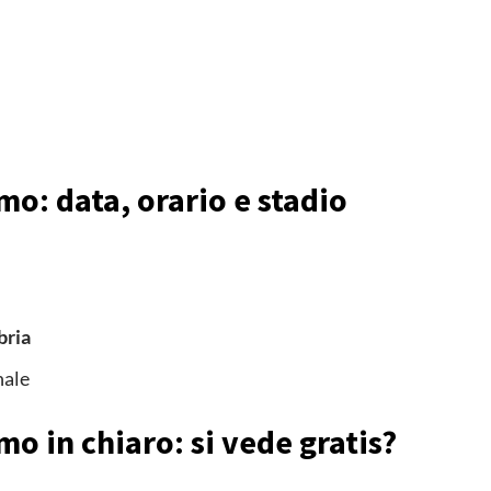
mo: data, orario e stadio
bria
nale
o in chiaro: si vede gratis?