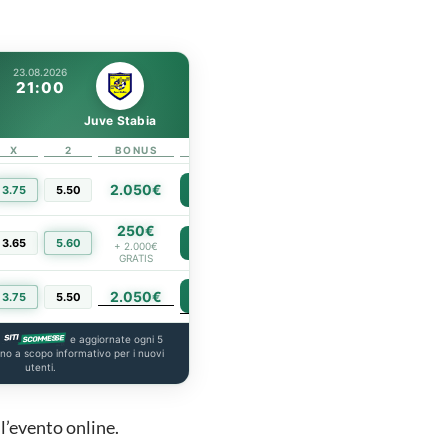
23.08.2026
21:00
Juve Stabia
X
2
BONUS
LINK
2.050€
3.75
5.50
PIÙ INFO
250€
3.65
5.60
PIÙ INFO
+ 2.000€
GRATIS
2.050€
PIÙ INFO
3.75
5.50
a
e aggiornate ogni 5
ono a scopo informativo per i nuovi
utenti.
l’evento online.