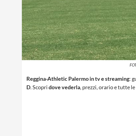
FOT
Reggina-Athletic Palermo in tv e streaming
: 
D
. Scopri
dove vederla
, prezzi, orario e tutte 