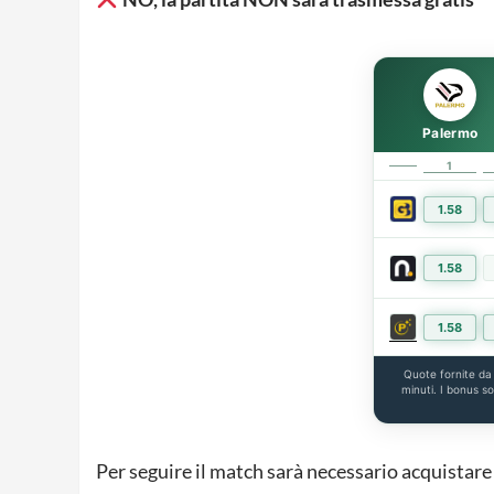
Palermo
1
1.58
1.58
1.58
Quote fornite d
minuti. I bonus s
Per seguire il match sarà necessario acquistare 