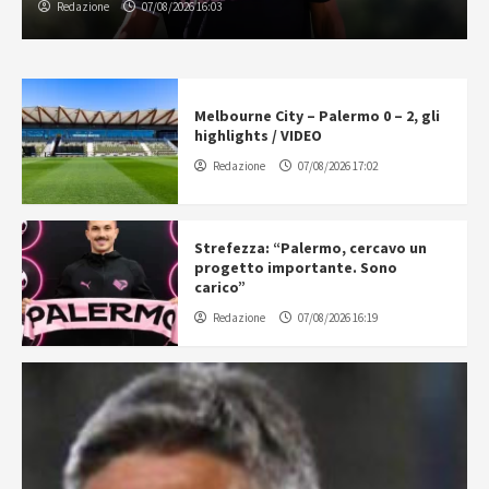
Redazione
07/08/2026 16:03
Melbourne City – Palermo 0 – 2, gli
highlights / VIDEO
Redazione
07/08/2026 17:02
Strefezza: “Palermo, cercavo un
progetto importante. Sono
carico”
Redazione
07/08/2026 16:19