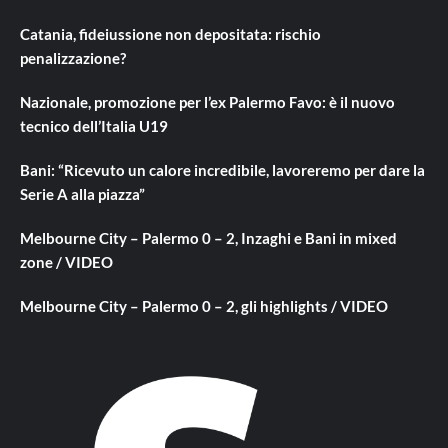
Catania, fideiussione non depositata: rischio
penalizzazione?
Nazionale, promozione per l’ex Palermo Favo: è il nuovo
tecnico dell’Italia U19
Bani: “Ricevuto un calore incredibile, lavoreremo per dare la
Serie A alla piazza”
Melbourne City – Palermo 0 – 2, Inzaghi e Bani in mixed
zone / VIDEO
Melbourne City – Palermo 0 – 2, gli highlights / VIDEO