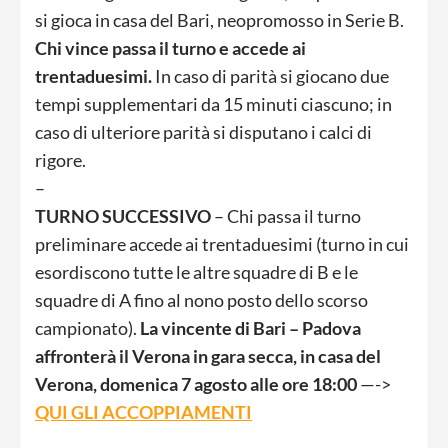
si gioca in casa del Bari, neopromosso in Serie B.
Chi vince passa il turno e accede ai
trentaduesimi.
In caso di parità si giocano due
tempi supplementari da 15 minuti ciascuno; in
caso di ulteriore parità si disputano i calci di
rigore.
–
TURNO SUCCESSIVO
– Chi passa il turno
preliminare accede ai trentaduesimi (turno in cui
esordiscono tutte le altre squadre di B e le
squadre di A fino al nono posto dello scorso
campionato).
La vincente di Bari – Padova
affronterà il Verona in gara secca, in casa del
Verona, domenica 7 agosto alle ore 18:00
—->
QUI GLI ACCOPPIAMENTI