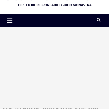
Primary
Menu