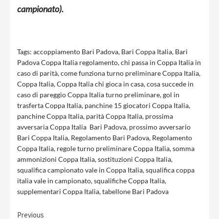
campionato).
Tags:
accoppiamento Bari Padova
,
Bari Coppa Italia
,
Bari
Padova Coppa Italia regolamento
,
chi passa in Coppa Italia in
caso di parità
,
come funziona turno preliminare Coppa Italia
,
Coppa Italia
,
Coppa Italia chi gioca in casa
,
cosa succede in
caso di pareggio Coppa Italia turno preliminare
,
gol in
trasferta Coppa Italia
,
panchine 15 giocatori Coppa Italia
,
panchine Coppa Italia
,
parità Coppa Italia
,
prossima
avversaria Coppa Italia Bari Padova
,
prossimo avversario
Bari Coppa Italia
,
Regolamento Bari Padova
,
Regolamento
Coppa Italia
,
regole turno preliminare Coppa Italia
,
somma
ammonizioni Coppa Italia
,
sostituzioni Coppa Italia
,
squalifica campionato vale in Coppa Italia
,
squalifica coppa
italia vale in campionato
,
squalifiche Coppa Italia
,
supplementari Coppa Italia
,
tabellone Bari Padova
Continue
Previous