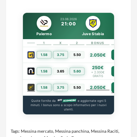
23.08.2026
21:00
Palermo
Juve Stabia
1
X
2
BONUS
LINK
2.050€
1.58
3.75
5.50
PIÙ INFO
250€
1.58
3.65
5.60
PIÙ INFO
+ 2.000€
GRATIS
2.050€
PIÙ INFO
1.58
3.75
5.50
Quote fornite da
e aggiornate ogni 5
minuti. I bonus sono a scopo informativo per i nuovi
utenti.
Tags:
Messina mercato
,
Messina panchina
,
Messina Raciti
,