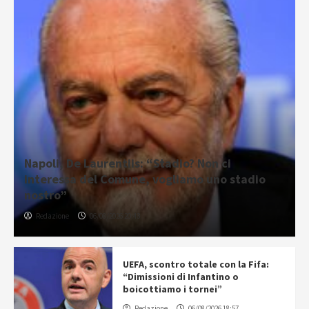
Napoli, De Laurentiis: “Stadio? Non ci
interessa del Comune, vogliamo uno stadio
nostro”
Redazione
06/08/2026 20:43
UEFA, scontro totale con la Fifa:
“Dimissioni di Infantino o
boicottiamo i tornei”
Redazione
06/08/2026 18:57