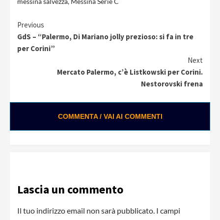
messina salvezza
,
Messina Serie C
Continue
Previous
GdS – “Palermo, Di Mariano jolly prezioso: si fa in tre
Reading
per Corini”
Next
Mercato Palermo, c’è Listkowski per Corini.
Nestorovski frena
COMMENTA / VAI AI COMMENTI
Lascia un commento
Il tuo indirizzo email non sarà pubblicato.
I campi