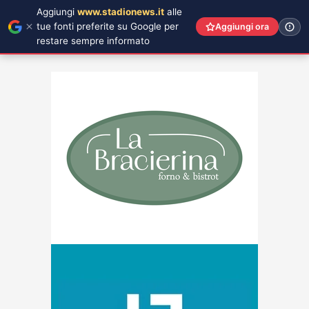
Aggiungi
www.stadionews.it
alle
tue fonti preferite su Google per
Aggiungi ora
restare sempre informato