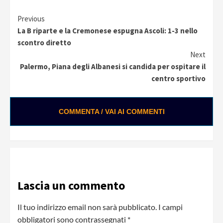
Continue
Previous
La B riparte e la Cremonese espugna Ascoli: 1-3 nello
Reading
scontro diretto
Next
Palermo, Piana degli Albanesi si candida per ospitare il
centro sportivo
COMMENTA / VAI AI COMMENTI
Lascia un commento
Il tuo indirizzo email non sarà pubblicato.
I campi
obbligatori sono contrassegnati
*