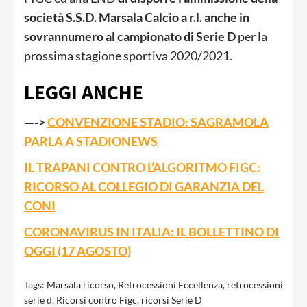
società S.S.D. Marsala Calcio a r.l. anche in
sovrannumero al campionato di Serie D
per la
prossima stagione sportiva 2020/2021.
LEGGI ANCHE
—->
CONVENZIONE STADIO: SAGRAMOLA
PARLA A STADIONEWS
IL TRAPANI CONTRO L’ALGORITMO FIGC:
RICORSO AL COLLEGIO DI GARANZIA DEL
CONI
CORONAVIRUS IN ITALIA: IL BOLLETTINO DI
OGGI (17 AGOSTO)
Tags:
Marsala ricorso
,
Retrocessioni Eccellenza
,
retrocessioni
serie d
,
Ricorsi contro Figc
,
ricorsi Serie D