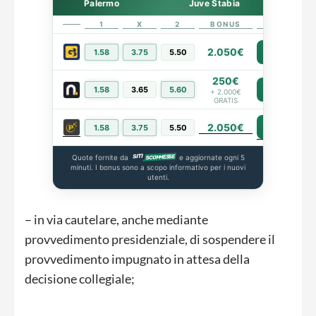
Palermo
Juve Stabia
1
X
2
BONUS
LINK
2.050€
1.58
3.75
5.50
PIÙ INFO
250€
1.58
3.65
5.60
PIÙ INFO
+ 2.000€
GRATIS
2.050€
PIÙ INFO
1.58
3.75
5.50
Quote fornite da
e aggiornate ogni 5
minuti. I bonus sono a scopo informativo per i nuovi
utenti.
– in via cautelare, anche mediante
provvedimento presidenziale, di sospendere il
provvedimento impugnato in attesa della
decisione collegiale;