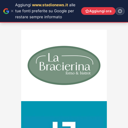
Aggiungi
www.stadionews.it
alle
tue fonti preferite su Google per
Aggiungi ora
restare sempre informato