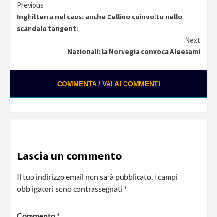
Continue
Previous
Inghilterra nel caos: anche Cellino coinvolto nello
Reading
scandalo tangenti
Next
Nazionali: la Norvegia convoca Aleesami
COMMENTA / VAI AI COMMENTI
0:01 / 0:28
Loading ads...
Lascia un commento
Il tuo indirizzo email non sarà pubblicato.
I campi
obbligatori sono contrassegnati
*
Commento
*