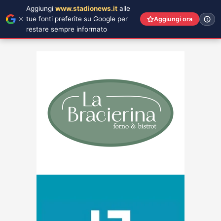
Aggiungi
www.stadionews.it
alle
tue fonti preferite su Google per
Aggiungi ora
restare sempre informato