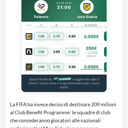
23.08.2026
21:00
Palermo
Juve Stabia
1
X
2
BONUS
LINK
2.050€
1.58
3.75
5.50
PIÙ INFO
250€
1.58
3.65
5.60
PIÙ INFO
+ 2.000€
GRATIS
2.050€
PIÙ INFO
1.58
3.75
5.50
Quote fornite da
e aggiornate ogni 5
minuti. I bonus sono a scopo informativo per i nuovi
utenti.
La FIFA ha invece deciso di destinare 209 milioni
al Club Benefit Programme: le squadre di club
che concederanno giocatori alle nazionali