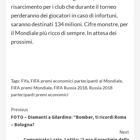
risarcimento per i club che durante il torneo
perderanno dei giocatori in caso di infortuni,
saranno destinati 134 milioni. Cifre monstre, per
il Mondiale più ricco di sempre. In attesa dei
prossimi.
Tags:
Fifa
,
FIFA premi economici partecipanti al Mondiale
,
FIFA premi Mondiale
,
FIFA Russia 2018
,
Russia 2018
partecipanti premi economici
Continue
Previous
FOTO – Diamanti a Gilardino: “Bomber, ti ricordi Roma
Reading
– Bologna?
Next
Comunicato Lazio, Lotito: “Leso il prestigio della