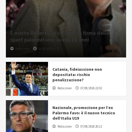
È morto Roberto Urso, storica firma dello
sport palermitano: aveva 81 anni
Redazione
08/08/2026 11:36
Catania, fideiussione non
depositata: rischio
penalizzazione?
Redazione
07/08/2026 22:02
Nazionale, promozione per l’ex
Palermo Favo: è il nuovo tecnico
dell’Italia U19
Redazione
07/08/2026 20:12