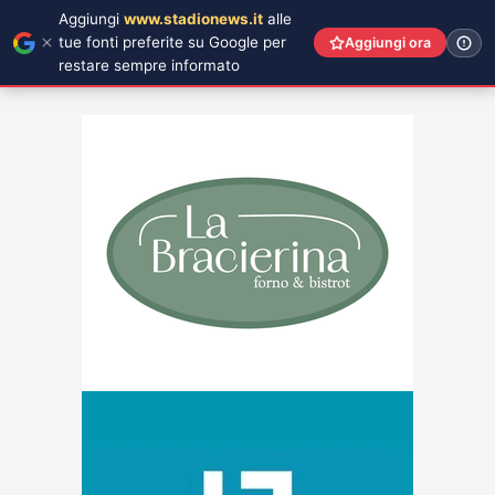
Aggiungi
www.stadionews.it
alle
tue fonti preferite su Google per
Aggiungi ora
restare sempre informato