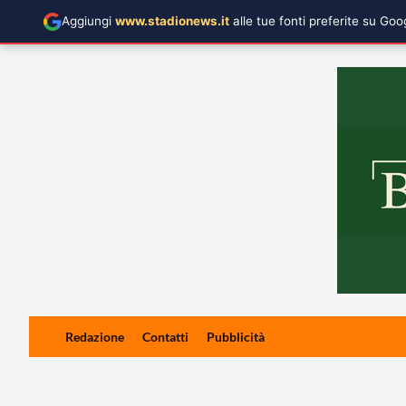
Aggiungi
www.stadionews.it
alle tue fonti preferite su Go
Skip
Redazione
Contatti
Pubblicità
to
content