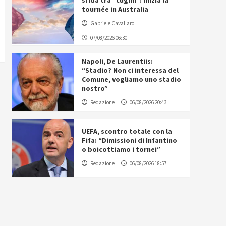
sfida tra “cugini”: inizia la
tournée in Australia
Gabriele Cavallaro
07/08/2026 06:30
Napoli, De Laurentiis:
“Stadio? Non ci interessa del
Comune, vogliamo uno stadio
nostro”
Redazione
06/08/2026 20:43
UEFA, scontro totale con la
Fifa: “Dimissioni di Infantino
o boicottiamo i tornei”
Redazione
06/08/2026 18:57