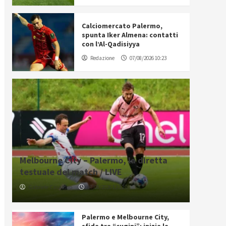
Calciomercato Palermo,
spunta Iker Almena: contatti
con l’Al-Qadisiyya
Redazione
07/08/2026 10:23
Melbourne City – Palermo, la diretta
testuale del match / LIVE
Gabriele Cavallaro
07/08/2026 12:12
Palermo e Melbourne City,