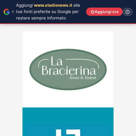
Aggiungi
www.stadionews.it
alle
tue fonti preferite su Google per
Aggiungi ora
restare sempre informato