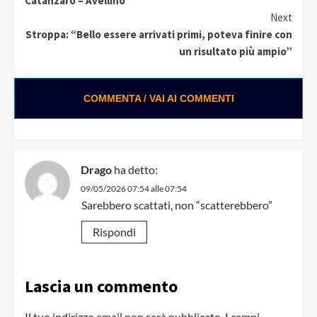
Catanzaro – Avellino
Next
Stroppa: “Bello essere arrivati primi, poteva finire con
un risultato più ampio”
COMMENTA / VAI AI COMMENTI
Drago
ha detto:
09/05/2026 07:54 alle 07:54
Sarebbero scattati, non “scatterebbero”
Rispondi
Lascia un commento
Il tuo indirizzo email non sarà pubblicato.
I campi