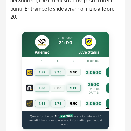
del Südtirol, che ha chiuso al 16º posto con 41
punti. Entrambe le sfide avranno inizio alle ore
20.
23.08.2026
21:00
Palermo
Juve Stabia
1
X
2
BONUS
LINK
2.050€
1.58
3.75
5.50
PIÙ INFO
250€
1.58
3.65
5.60
PIÙ INFO
+ 2.000€
GRATIS
2.050€
PIÙ INFO
1.58
3.75
5.50
Quote fornite da
e aggiornate ogni 5
minuti. I bonus sono a scopo informativo per i nuovi
utenti.