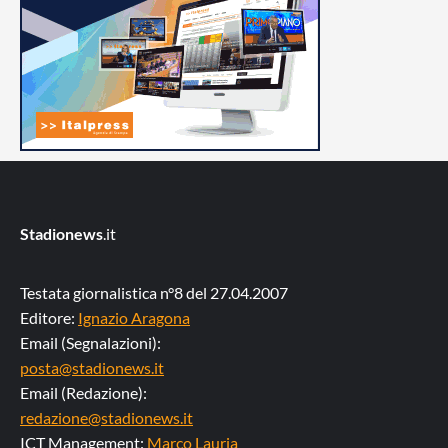
Stadionews
.it
Testata giornalistica n°8 del 27.04.2007
Editore:
Ignazio Aragona
Email (Segnalazioni):
posta@stadionews.it
Email (Redazione):
redazione@stadionews.it
ICT Management:
Marco Lauria