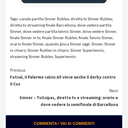
Tags:
canale partita Sinner Rublev
,
diretta tv Sinner Rublev
,
diretta tv streaming finale Barcellona
,
dove vedere partita
Sinner
,
dove vedere partita tennis Sinner
,
dove vedere Sinner
,
finale Sinner in tv
,
finale Sinner Rublev
,
finale Tennis Sinner
,
orario finale Sinner
,
quando gioca Sinner oggi
,
Sinner
,
Sinner
in chiaro
,
Sinner Rublev in chiaro
,
Sinner Supertennis
,
streaming Sinner Rublev
,
Supertennis
Continue
Previous
Futsal, il Palermo calcio A5 vince anche il derby contro
Reading
il Cus
Next
Sinner – Tsitsipas, diretta tv e streaming: orario e
dove vedere la semifinale di Barcellona
COMMENTA / VAI AI COMMENTI