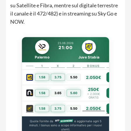
su Satellite e Fibra, mentre sul digitale terrestre
il canale è il 472/482) e in streaming su Sky Go e
NOW.
23.08.2026
21:00
Palermo
Juve Stabia
1
X
2
BONUS
LINK
2.050€
1.58
3.75
5.50
PIÙ INFO
250€
1.58
3.65
5.60
PIÙ INFO
+ 2.000€
GRATIS
2.050€
PIÙ INFO
1.58
3.75
5.50
Quote fornite da
e aggiornate ogni 5
minuti. I bonus sono a scopo informativo per i nuovi
utenti.