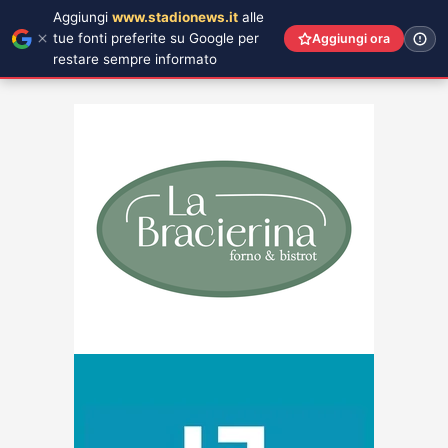
Aggiungi
www.stadionews.it
alle
tue fonti preferite su Google per
Aggiungi ora
restare sempre informato