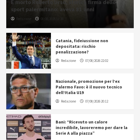
È morto Roberto Urso, storica firma dello
sport palermitano: aveva 81 anni
Redazione
08/08/2026 11:36
Catania, fideiussione non
depositata: rischio
penalizzazione?
Redazione
07/08/2026 22:02
Nazionale, promozione per l’ex
Palermo Favo: è il nuovo tecnico
dell’Italia U19
Redazione
07/08/2026 20:12
Bani: “Ricevuto un calore
incredibile, lavoreremo per dare la
Serie A alla piazza”