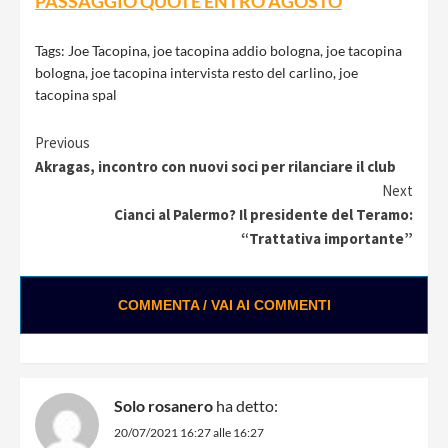
PASSAGGIO QUOTE ENTRO AGOSTO
Tags:
Joe Tacopina
,
joe tacopina addio bologna
,
joe tacopina
bologna
,
joe tacopina intervista resto del carlino
,
joe
tacopina spal
Continue
Previous
Akragas, incontro con nuovi soci per rilanciare il club
Reading
Next
Cianci al Palermo? Il presidente del Teramo:
“Trattativa importante”
COMMENTA / VAI AI COMMENTI
Solo rosanero
ha detto:
20/07/2021 16:27 alle 16:27