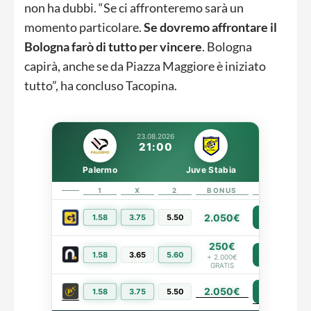
non ha dubbi. “Se ci affronteremo sarà un
momento particolare.
Se dovremo affrontare il
Bologna farò di tutto per vincere
. Bologna
capirà, anche se da Piazza Maggiore è iniziato
tutto”, ha concluso Tacopina.
23.08.2026
21:00
Palermo
Juve Stabia
1
X
2
BONUS
LINK
2.050€
1.58
3.75
5.50
PIÙ INFO
250€
1.58
3.65
5.60
PIÙ INFO
+ 2.000€
GRATIS
2.050€
PIÙ INFO
1.58
3.75
5.50