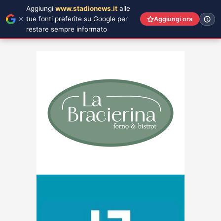
Aggiungi
www.stadionews.it
alle
tue fonti preferite su Google per
Aggiungi ora
restare sempre informato