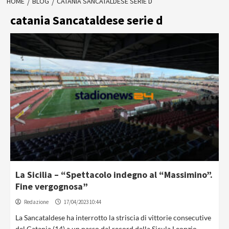
HOME
BLOG
CATANIA SANCATALDESE SERIE D
catania Sancataldese serie d
La Sicilia – “Spettacolo indegno al “Massimino”.
Fine vergognosa”
Redazione
17/04/2023 10:44
La Sancataldese ha interrotto la striscia di vittorie consecutive
del Catania (14) a un passo dal record della Sicula Leonzio,...