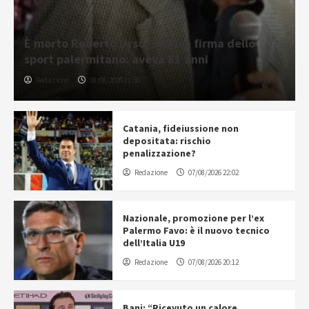
È morto Roberto Urso, storica firma dello
sport palermitano: aveva 81 anni
Redazione
08/08/2026 11:36
Catania, fideiussione non
depositata: rischio
penalizzazione?
Redazione
07/08/2026 22:02
Nazionale, promozione per l’ex
Palermo Favo: è il nuovo tecnico
dell’Italia U19
Redazione
07/08/2026 20:12
Bani: “Ricevuto un calore