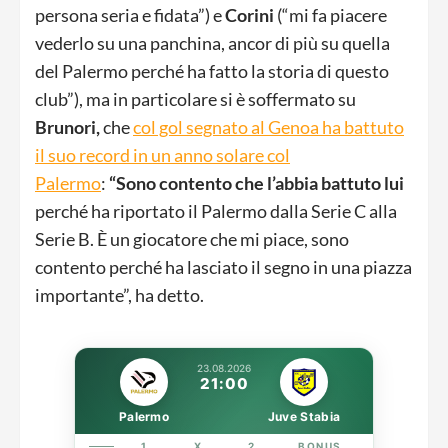
persona seria e fidata”) e
Corini
(“mi fa piacere
vederlo su una panchina, ancor di più su quella
del Palermo perché ha fatto la storia di questo
club”), ma in particolare si è soffermato su
Brunori,
che
col gol segnato al Genoa ha battuto
il suo record in un anno solare col
Palermo
:
“Sono contento che l’abbia battuto lui
perché ha riportato il Palermo dalla Serie C alla
Serie B. È un giocatore che mi piace, sono
contento perché ha lasciato il segno in una piazza
importante”, ha detto.
23.08.2026
21:00
Palermo
Juve Stabia
1
X
2
BONUS
LINK