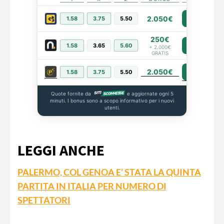
2.050€
1.58
3.75
5.50
PIÙ INFO
250€
1.58
3.65
5.60
PIÙ INFO
+ 2.000€
GRATIS
2.050€
PIÙ INFO
1.58
3.75
5.50
Quote fornite da
e aggiornate ogni 5
minuti. I bonus sono a scopo informativo per i nuovi
utenti.
LEGGI ANCHE
PALERMO, COL GENOA E’ STATA LA QUINTA
PARTITA IN ITALIA PER NUMERO DI
SPETTATORI