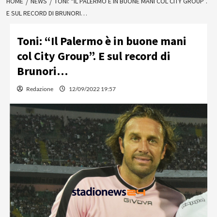
HOME
NEWS
TONI: “IL PALERMO È IN BUONE MANI COL CITY GROUP”.
E SUL RECORD DI BRUNORI…
Toni: “Il Palermo è in buone mani
col City Group”. E sul record di
Brunori…
Redazione
12/09/2022 19:57