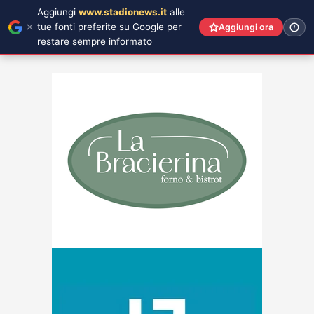
Aggiungi
www.stadionews.it
alle
tue fonti preferite su Google per
Aggiungi ora
restare sempre informato