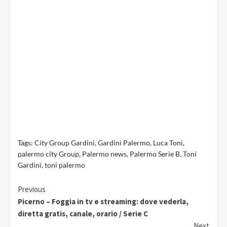
Tags:
City Group Gardini
,
Gardini Palermo
,
Luca Toni
,
palermo city Group
,
Palermo news
,
Palermo Serie B
,
Toni
Gardini
,
toni palermo
Continue
Previous
Picerno – Foggia in tv e streaming: dove vederla,
Reading
diretta gratis, canale, orario / Serie C
Next