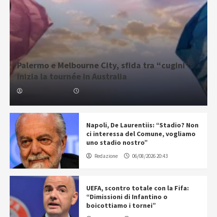
Palermo e Melbourne City, sfida tra “cugini”:
inizia la tournée in Australia
Gabriele Cavallaro
07/08/2026 06:30
Napoli, De Laurentiis: “Stadio? Non
ci interessa del Comune, vogliamo
uno stadio nostro”
Redazione
06/08/2026 20:43
UEFA, scontro totale con la Fifa:
“Dimissioni di Infantino o
boicottiamo i tornei”