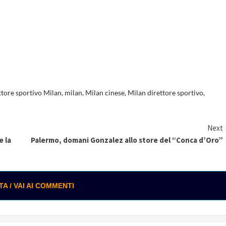
ttore sportivo Milan
,
milan
,
Milan cinese
,
Milan direttore sportivo
,
Next
e la
Palermo, domani Gonzalez allo store del “Conca d’Oro”
 / VAI AI COMMENTI