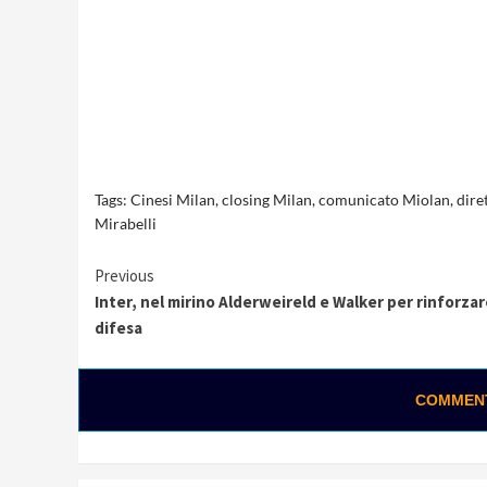
Tags:
Cinesi Milan
,
closing Milan
,
comunicato Miolan
,
dire
Mirabelli
Continue
Previous
Inter, nel mirino Alderweireld e Walker per rinforzar
Reading
difesa
COMMENTA