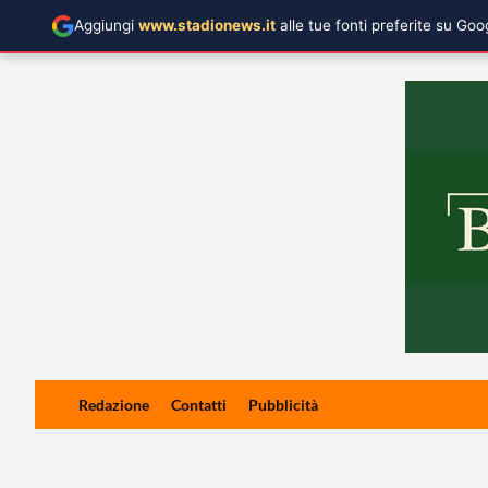
Aggiungi
www.stadionews.it
alle tue fonti preferite su Go
Skip
Redazione
Contatti
Pubblicità
to
content