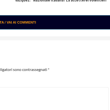
Vazquez: “Nazionale italiana? La accetterei volentieri”
 / VAI AI COMMENTI
ligatori sono contrassegnati
*