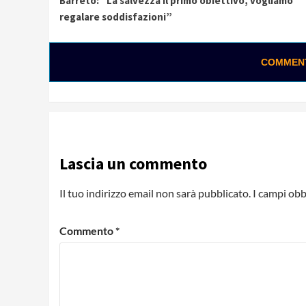
Barreto: “La salvezza il primo obiettivo, vogliamo
Reading
regalare soddisfazioni”
COMMENTA
Lascia un commento
Il tuo indirizzo email non sarà pubblicato.
I campi obb
Commento
*