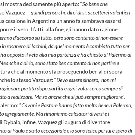
ta si mostra decisamente più aperto: “
So bene che
so Vazquez –
quindi penso che direi di sì, accetterei volentieri
a sua cessione in Argentina un anno fa sembrava essersi
orre il veto. I fatti, alla fine, gli hanno dato ragione:
b erano d’accordo su tutto, però sono contento di non essere
 in rosanero di Iachini, da quel momento è cambiato tutto per
a ha opposto il veto alla mia partenza e ha chiesto al Palermo di
 Neanche a dirlo, sono stato ben contento di non partire e
ntura che al momento sta proseguendo ben al di sopra
nche lo stesso Vazquez: “
Devo essere sincero, ­ non mi
agionare partita dopo partita e ogni volta cerco sempre di
ito a realizzare. Ma so anche che si può sempre migliorare
“.
Palermo: “
Cavani e Pastore hanno fatto molto bene a Palermo,
to egregiamente. Ma rimaniamo calciatori diversi e i
i Dybala, infine, Vazquez gli augura di diventare
nto di Paulo è stato eccezionale e io sono felice per lui e spero di