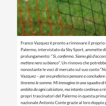
Franco Vazquez è pronto a rinnovare il proprio c
Palermo, intervistato da Sky Sport, ammette di 
prolungamento: “
Sì, confermo. Siamo già d’accordo
mettere nero su bianco
“. Un rinnovo che potrebbe
nonostante le voci di mercato sul suo conto “
No
Vazquez –
per ora preferisco pensare a concludere n
tireremo le somme. Mi immagino in una squadra di 
ambita da ogni calciatore, ma intanto continuo a 
propri trascinatori del Palermo in questa prima 
nazionale Antonio Conte grazie al loro doppio p