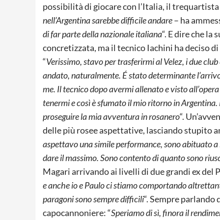
possibilità di giocare con l’Italia, il trequartis
nell’Argentina sarebbe difficile andare
– ha ammes
di far parte della nazionale italiana
“. E dire che l
concretizzata, ma il tecnico Iachini ha deciso di p
“
Verissimo, stavo per trasferirmi al Velez, i due clu
andato, naturalmente. É stato determinante l’arrivo
me. Il tecnico dopo avermi allenato e visto all’oper
tenermi e così è sfumato il mio ritorno in Argentina.
proseguire la mia avventura in rosanero
“. Un’avve
delle più rosee aspettative, lasciando stupito a
aspettavo una simile performance, sono abituato a r
dare il massimo. Sono contento di quanto sono riusc
Magari arrivando ai livelli di due grandi ex del 
e anche io e Paulo ci stiamo comportando altrettan
paragoni sono sempre difficili
“. Sempre parlando d
capocannoniere: “
Speriamo di sì, finora il rendime