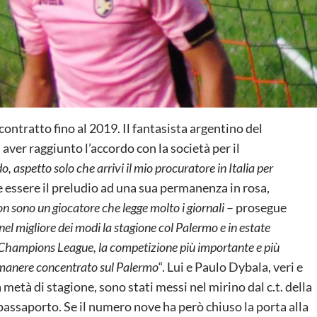
ontratto fino al 2019. Il fantasista argentino del
aver raggiunto l’accordo con la società per il
, aspetto solo che arrivi il mio procuratore in Italia per
 essere il preludio ad una sua permanenza in rosa,
n sono un giocatore che legge molto i giornali
– prosegue
el migliore dei modi la stagione col Palermo e in estate
Champions League, la competizione più importante e più
rimanere concentrato sul Palermo
“. Lui e Paulo Dybala, veri e
metà di stagione, sono stati messi nel mirino dal c.t. della
assaporto. Se il numero nove ha però chiuso la porta alla