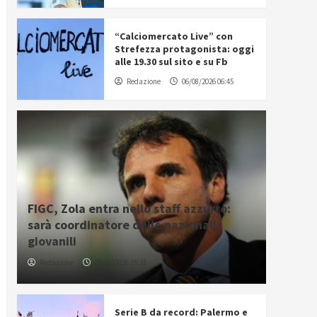
“Calciomercato Live” con
Strefezza protagonista: oggi
alle 19.30 sul sito e su Fb
Redazione
06/08/2026 06:45
FIGC, Zola entra nello staff azzurro:
sarà coordinatore delle nazionali
giovanili
Redazione
05/08/2026 16:31
Serie B da record: Palermo e