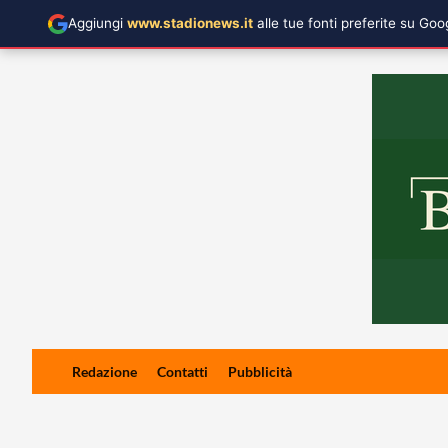
Aggiungi
www.stadionews.it
alle tue fonti preferite su Go
Skip
Redazione
Contatti
Pubblicità
to
content