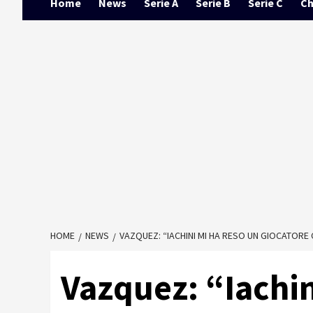
Home
News
Serie A
Serie B
Serie C
Ch
HOME
NEWS
VAZQUEZ: “IACHINI MI HA RESO UN GIOCATOR
Vazquez: “Iachin