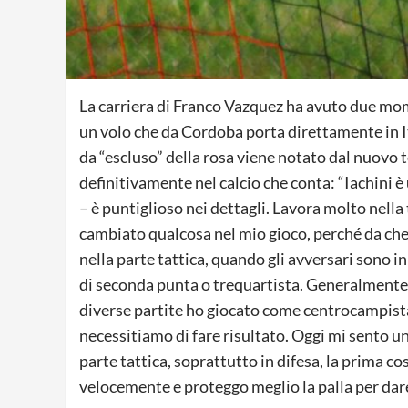
La carriera di Franco Vazquez ha avuto due mome
un volo che da Cordoba porta direttamente in I
da “escluso” della rosa viene notato dal nuovo t
definitivamente nel calcio che conta: “Iachini 
– è puntiglioso nei dettagli. Lavora molto nella
cambiato qualcosa nel mio gioco, perché da ch
nella parte tattica, quando gli avversari sono in
di seconda punta o trequartista. Generalmente g
diverse partite ho giocato come centrocampista 
necessitiamo di fare risultato. Oggi mi sento u
parte tattica, soprattutto in difesa, la prima c
velocemente e proteggo meglio la palla per dare 