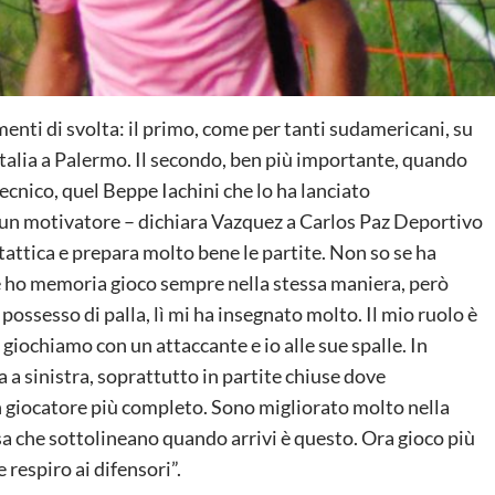
nti di svolta: il primo, come per tanti sudamericani, su
talia a Palermo. Il secondo, ben più importante, quando
ecnico, quel Beppe Iachini che lo ha lanciato
è un motivatore – dichiara Vazquez a Carlos Paz Deportivo
 tattica e prepara molto bene le partite. Non so se ha
e ho memoria gioco sempre nella stessa maniera, però
 possesso di palla, lì mi ha insegnato molto. Il mio ruolo è
iochiamo con un attaccante e io alle sue spalle. In
a sinistra, soprattutto in partite chiuse dove
n giocatore più completo. Sono migliorato molto nella
osa che sottolineano quando arrivi è questo. Ora gioco più
respiro ai difensori”.