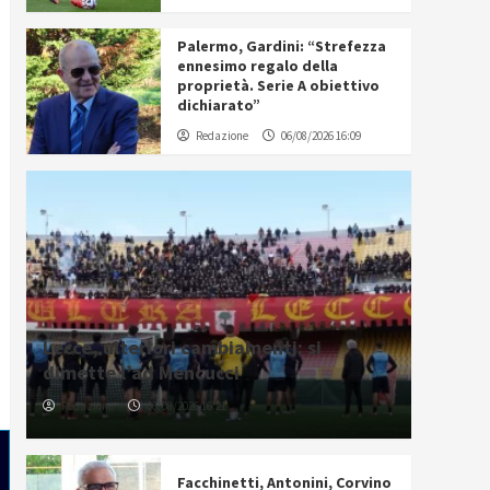
Palermo, Gardini: “Strefezza
ennesimo regalo della
proprietà. Serie A obiettivo
dichiarato”
Redazione
06/08/2026 16:09
Lecce, ulteriori cambiamenti: si
dimette l’ad Mencucci
Redazione
06/08/2026 16:21
Facchinetti, Antonini, Corvino