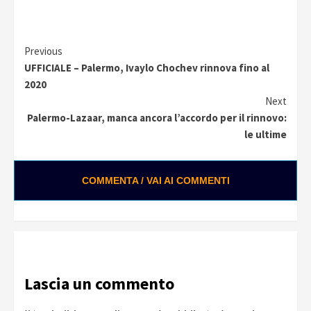
Continue
Previous
UFFICIALE – Palermo, Ivaylo Chochev rinnova fino al
Reading
2020
Next
Palermo-Lazaar, manca ancora l’accordo per il rinnovo:
le ultime
COMMENTA / VAI AI COMMENTI
Lascia un commento