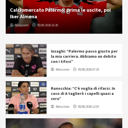
Calciomercato Palermo: prima le uscite, poi
Iker Almena
Redazione
09/08/2026 16:26
Inzaghi: “Palermo passo giusto per
la mia carriera. Abbiamo un debito
con i tifosi”
Redazione
09/08/2026 07:24
Ranocchia: “C’è voglia di rifarsi. In
caso di A taglierò i capelli quasi a
zero”
Redazione
09/08/2026 12:05