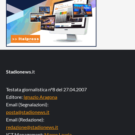
Stadionews
.it
Testata giornalistica n°8 del 27.04.2007
Editore:
Ignazio Aragona
Email (Segnalazioni):
posta@stadionews.it
Email (Redazione):
redazione@stadionews.it
ICT Management:
Marco Lauria