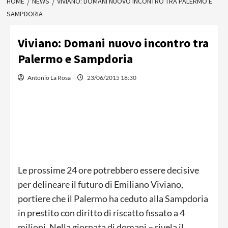
HOME
NEWS
VIVIANO: DOMANI NUOVO INCONTRO TRA PALERMO E
SAMPDORIA
Viviano: Domani nuovo incontro tra
Palermo e Sampdoria
Antonio La Rosa
23/06/2015 18:30
Le prossime 24 ore potrebbero essere decisive
per delineare il futuro di Emiliano Viviano,
portiere che il Palermo ha ceduto alla Sampdoria
in prestito con diritto di riscatto fissato a 4
milioni. Nella giornata di domani – rivela il