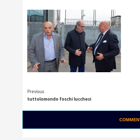
Continue
Previous
tuttolomondo foschi lucchesi
Reading
COMMENTA