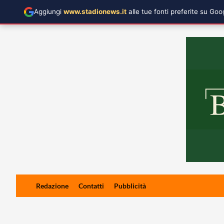
Aggiungi
www.stadionews.it
alle tue fonti preferite su Go
Skip
Redazione
Contatti
Pubblicità
to
content