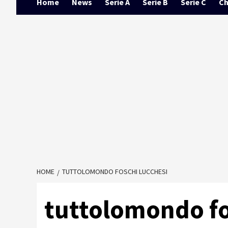
Home
News
Serie A
Serie B
Serie C
Ch
HOME
TUTTOLOMONDO FOSCHI LUCCHESI
tuttolomondo fo