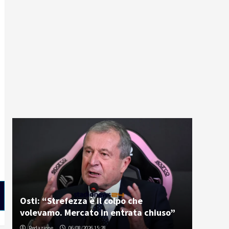
Osti: “Strefezza è il colpo che
volevamo. Mercato in entrata chiuso”
Redazione
06/08/2026 15:28