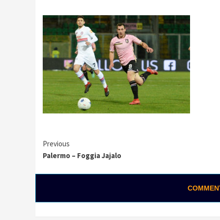
Continue
Previous
Palermo – Foggia Jajalo
Reading
COMMENTA
0:02 / 0:28