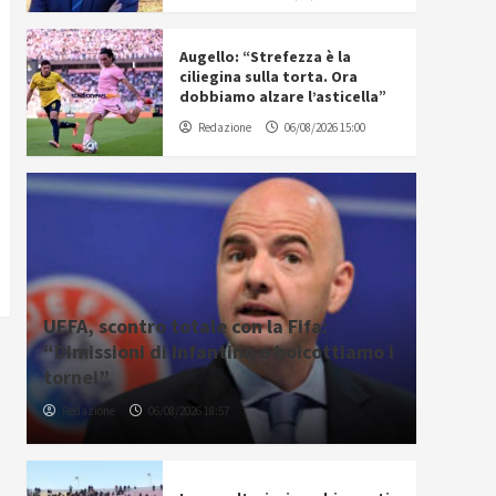
Augello: “Strefezza è la
ciliegina sulla torta. Ora
dobbiamo alzare l’asticella”
Redazione
06/08/2026 15:00
UEFA, scontro totale con la Fifa:
“Dimissioni di Infantino o boicottiamo i
tornei”
Redazione
06/08/2026 18:57