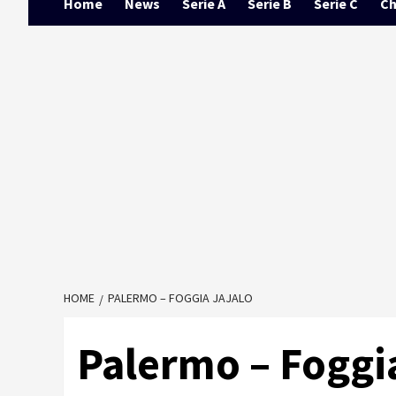
Home
News
Serie A
Serie B
Serie C
Ch
HOME
PALERMO – FOGGIA JAJALO
Palermo – Foggi