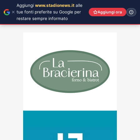
Aggiungi
www.stadionews.it
alle
tue fonti preferite su Google per
Aggiungi ora
restare sempre informato