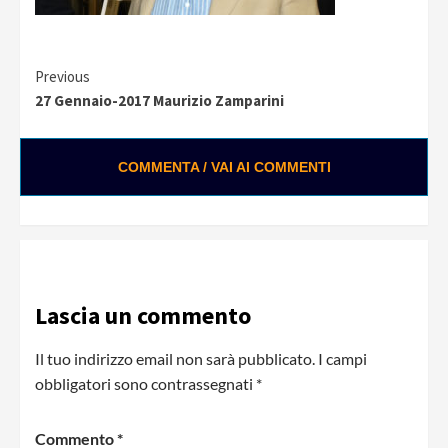
Continue
Previous
27 Gennaio-2017 Maurizio Zamparini
Reading
COMMENTA / VAI AI COMMENTI
0:01 / 0:28
Loading ads...
Lascia un commento
Il tuo indirizzo email non sarà pubblicato.
I campi
obbligatori sono contrassegnati
*
Commento
*