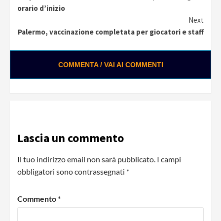
Reading
orario d’inizio
Next
Palermo, vaccinazione completata per giocatori e staff
COMMENTA / VAI AI COMMENTI
Lascia un commento
Il tuo indirizzo email non sarà pubblicato.
I campi
obbligatori sono contrassegnati
*
Commento
*