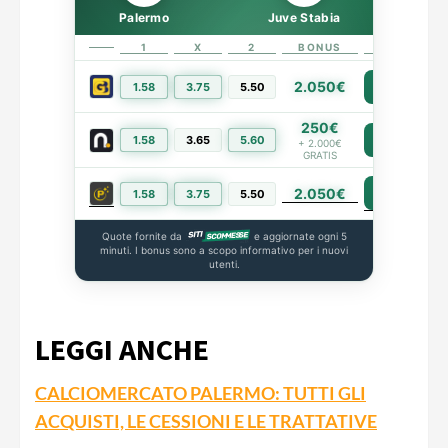
Palermo
Juve Stabia
1
X
2
BONUS
LINK
2.050€
1.58
3.75
5.50
PIÙ INFO
250€
1.58
3.65
5.60
PIÙ INFO
+ 2.000€
GRATIS
2.050€
PIÙ INFO
1.58
3.75
5.50
Quote fornite da
e aggiornate ogni 5
minuti. I bonus sono a scopo informativo per i nuovi
utenti.
LEGGI ANCHE
CALCIOMERCATO PALERMO: TUTTI GLI
ACQUISTI, LE CESSIONI E LE TRATTATIVE