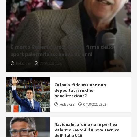
È morto Roberto Urso, storica firma dello
sport palermitano: aveva 81 anni
Redazione
08/08/2026 11:36
Catania, fideiussione non
depositata: rischio
penalizzazione?
Redazione
07/08/2026 22:02
Nazionale, promozione per l’ex
Palermo Favo: è il nuovo tecnico
dell’Italia U19