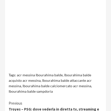
Tags:
acr messina Ibourahima balde
,
Ibourahima balde
acquisto acr messina
,
Ibourahima balde attaccante acr
messina
,
Ibourahima balde calciomercato acr messina
,
Ibourahima balde sampdoria
Continue
Previous
Troyes – PSG: dove vederla in diretta tv, streaming e