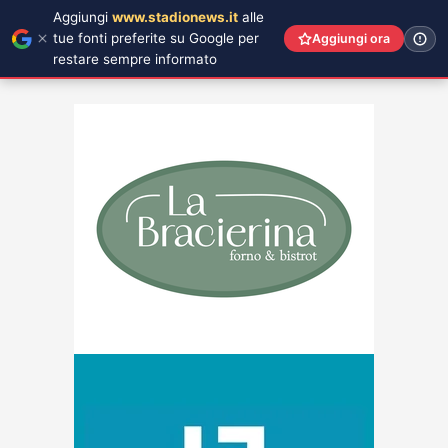
Aggiungi
www.stadionews.it
alle
tue fonti preferite su Google per
Aggiungi ora
restare sempre informato