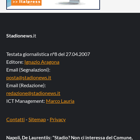
Stadionews
.it
Testata giornalistica n°8 del 27.04.2007
Editore:
Ignazio Aragona
Email (Segnalazioni):
posta@stadionews.it
Email (Redazione):
redazione@stadionews.it
ICT Management:
Marco Lauria
Contatti
-
Sitemap
-
Privacy
Napoli, De Laurentiis: “Stadio? Non ci interessa del Comune,