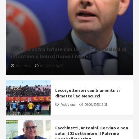
UEFA, scontro totale con la Fifa: “Dimissioni di
Infantino o boicottiamo i tornei”
Redazione
06/08/2026 18:57
Lecce, ulteriori cambiamenti: si
dimette l’ad Mencucci
Redazione
06/08/2026 16:21
Facchinetti, Antonini, Corvino e non
solo: il 21 settembre il Palermo