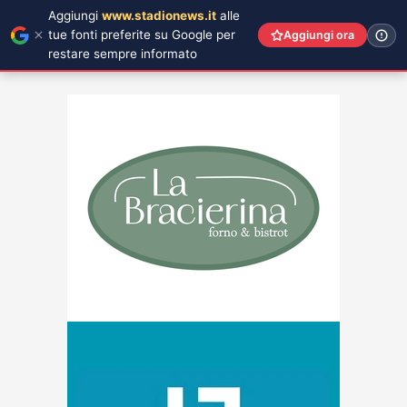
Aggiungi
www.stadionews.it
alle
tue fonti preferite su Google per
Aggiungi ora
restare sempre informato