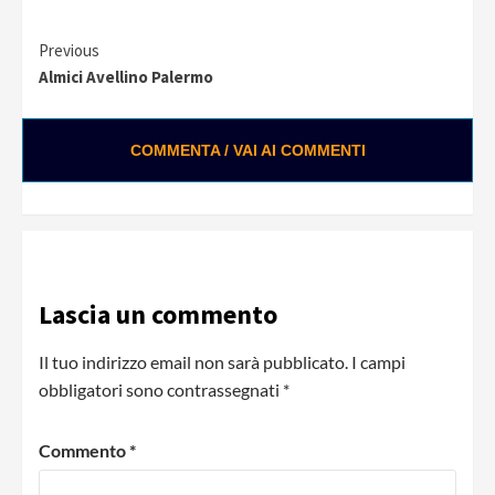
Continue
Previous
Almici Avellino Palermo
Reading
COMMENTA / VAI AI COMMENTI
Lascia un commento
Il tuo indirizzo email non sarà pubblicato.
I campi
obbligatori sono contrassegnati
*
Commento
*