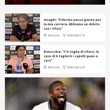
Inzaghi: “Palermo passo giusto per
la mia carriera. Abbiamo un debito
con i tifosi”
Redazione
09/08/2026 07:24
Ranocchia: “C’è voglia di rifarsi. In
caso di A taglierò i capelli quasi a
zero”
Redazione
09/08/2026 12:05