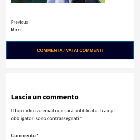
Continue
Previous
Mirri
Reading
COMMENTA / VAI AI COMMENTI
Lascia un commento
Il tuo indirizzo email non sarà pubblicato.
I campi
obbligatori sono contrassegnati
*
Commento
*