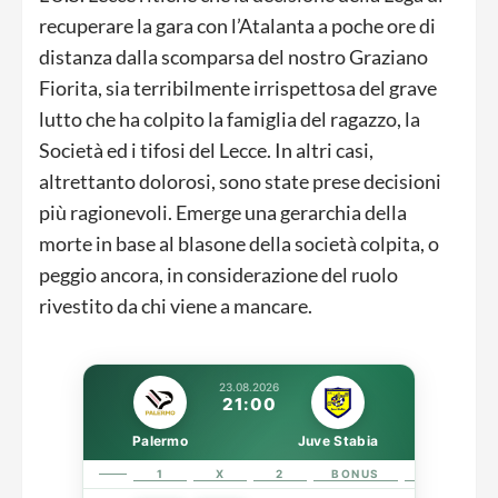
recuperare la gara con l’Atalanta a poche ore di
distanza dalla scomparsa del nostro Graziano
Fiorita, sia terribilmente irrispettosa del grave
lutto che ha colpito la famiglia del ragazzo, la
Società ed i tifosi del Lecce. In altri casi,
altrettanto dolorosi, sono state prese decisioni
più ragionevoli. Emerge una gerarchia della
morte in base al blasone della società colpita, o
peggio ancora, in considerazione del ruolo
rivestito da chi viene a mancare.
23.08.2026
21:00
Palermo
Juve Stabia
1
X
2
BONUS
LINK