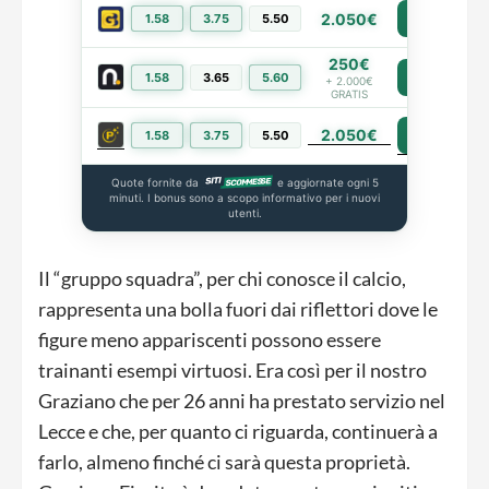
2.050€
1.58
3.75
5.50
PIÙ INFO
250€
1.58
3.65
5.60
PIÙ INFO
+ 2.000€
GRATIS
2.050€
PIÙ INFO
1.58
3.75
5.50
Quote fornite da
e aggiornate ogni 5
minuti. I bonus sono a scopo informativo per i nuovi
utenti.
Il “gruppo squadra”, per chi conosce il calcio,
rappresenta una bolla fuori dai riflettori dove le
figure meno appariscenti possono essere
trainanti esempi virtuosi. Era così per il nostro
Graziano che per 26 anni ha prestato servizio nel
Lecce e che, per quanto ci riguarda, continuerà a
farlo, almeno finché ci sarà questa proprietà.