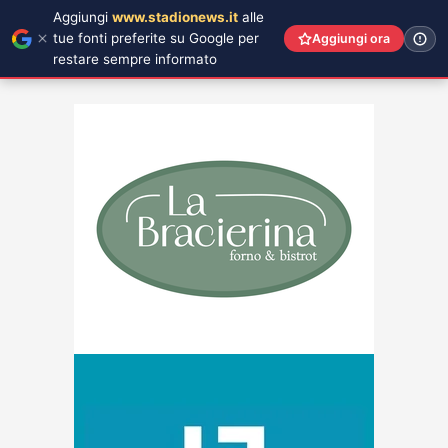
Aggiungi
www.stadionews.it
alle
tue fonti preferite su Google per
Aggiungi ora
restare sempre informato