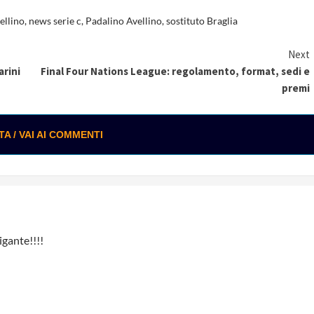
ellino
,
news serie c
,
Padalino Avellino
,
sostituto Braglia
Next
arini
Final Four Nations League: regolamento, format, sedi e
premi
 / VAI AI COMMENTI
igante!!!!