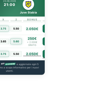
23.08.2026
21:00
Juve Stabia
X
2
BONUS
LINK
2.050€
3.75
5.50
PIÙ INFO
250€
3.65
5.60
PIÙ INFO
+ 2.000€
GRATIS
2.050€
PIÙ INFO
3.75
5.50
a
e aggiornate ogni 5
ono a scopo informativo per i nuovi
utenti.