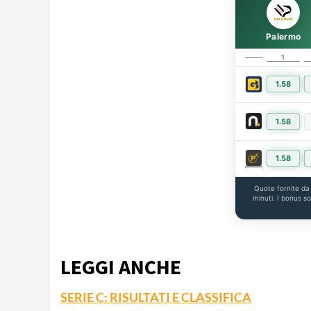
Palermo
1
1.58
1.58
1.58
Quote fornite d
minuti. I bonus s
LEGGI ANCHE
SERIE C: RISULTATI E CLASSIFICA