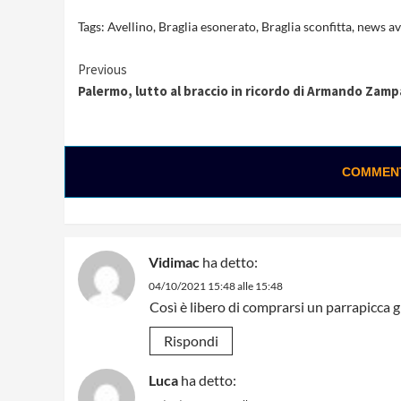
Tags:
Avellino
,
Braglia esonerato
,
Braglia sconfitta
,
news av
Continue
Previous
Palermo, lutto al braccio in ricordo di Armando Zamp
Reading
COMMENTA
Vidimac
ha detto:
04/10/2021 15:48 alle 15:48
Così è libero di comprarsi un parrapicca g
Rispondi
Luca
ha detto: