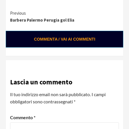
Continue
Previous
Barbera Palermo Perugia gol Elia
Reading
COMMENTA / VAI AI COMMENTI
0:02 / 0:28
Loading ads...
Lascia un commento
Il tuo indirizzo email non sarà pubblicato.
I campi
obbligatori sono contrassegnati
*
Commento
*