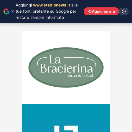
Aggiungi
www.stadionews.it
alle
tue fonti preferite su Google per
Aggiungi ora
restare sempre informato