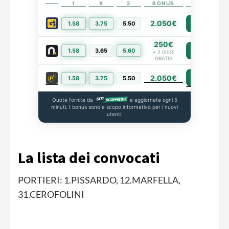
1
X
2
BONUS
LINK
2.050€
1.58
3.75
5.50
PIÙ INFO
250€
1.58
3.65
5.60
PIÙ INFO
+ 2.000€
GRATIS
2.050€
PIÙ INFO
1.58
3.75
5.50
Quote fornite da
e aggiornate ogni 5
minuti. I bonus sono a scopo informativo per i nuovi
utenti.
La lista dei convocati
PORTIERI: 1.PISSARDO, 12.MARFELLA,
31.CEROFOLINI