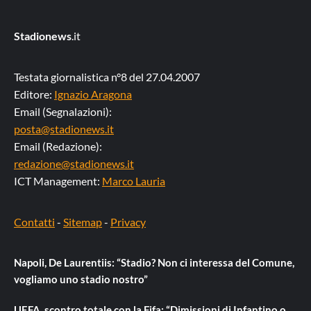
Stadionews
.it
Testata giornalistica n°8 del 27.04.2007
Editore:
Ignazio Aragona
Email (Segnalazioni):
posta@stadionews.it
Email (Redazione):
redazione@stadionews.it
ICT Management:
Marco Lauria
Contatti
-
Sitemap
-
Privacy
Napoli, De Laurentiis: “Stadio? Non ci interessa del Comune,
vogliamo uno stadio nostro”
UEFA, scontro totale con la Fifa: “Dimissioni di Infantino o