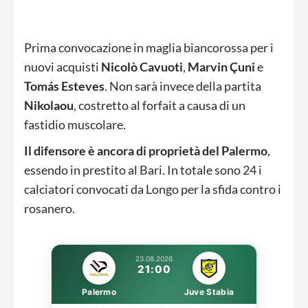
Prima convocazione in maglia biancorossa per i
nuovi acquisti
Nicolò Cavuoti
,
Marvin Çuni
e
Tomás Esteves
. Non sarà invece della partita
Nikolaou
, costretto al forfait a causa di un
fastidio muscolare.
Il difensore è ancora di proprietà del Palermo
,
essendo in prestito al Bari. In totale sono 24 i
calciatori convocati da Longo per la sfida contro i
rosanero.
23.08.2026
21:00
Palermo
Juve Stabia