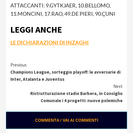
ATTACCANTI: 9.GYTKJAER, 10.BELLOMO,
11.MONCINI, 17.RAO, 49.DE PIERI, 90.ÇUNI
LEGGI ANCHE
LE DICHIARAZIONI DI INZAGHI
Continue
Previous
Champions League, sorteggio playoff: le avversarie di
Reading
Inter, Atalanta e Juventus
Next
Ristrutturazione stadio Barbera, in Consiglio
Comunale i 4 progetti: nuove polemiche
COMMENTA / VAI AI COMMENTI