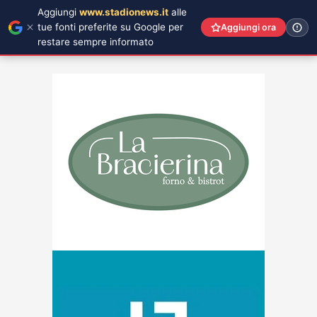
Aggiungi
www.stadionews.it
alle
tue fonti preferite su Google per
Aggiungi ora
restare sempre informato