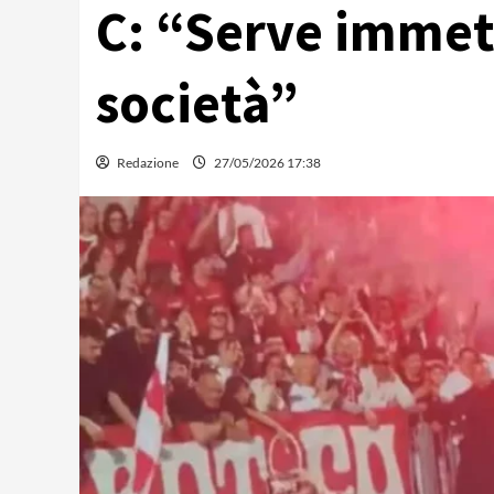
C: “Serve immet
società”
Redazione
27/05/2026 17:38