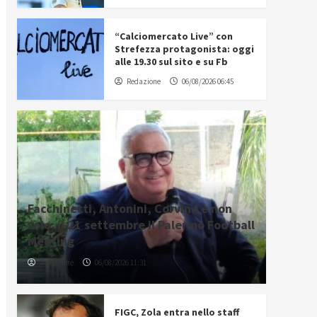
“Calciomercato Live” con
Strefezza protagonista: oggi
alle 19.30 sul sito e su Fb
Redazione
06/08/2026 06:45
Facchinetti, Antonini, Corvino e non
solo: il 21 settembre il Palermo Football
Meeting
Redazione
06/08/2026 11:31
FIGC, Zola entra nello staff