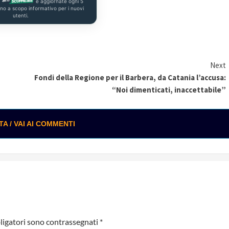
a
e aggiornate ogni 5
ono a scopo informativo per i nuovi
utenti.
Next
Fondi della Regione per il Barbera, da Catania l’accusa:
“Noi dimenticati, inaccettabile”
 / VAI AI COMMENTI
ligatori sono contrassegnati
*