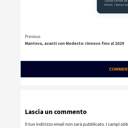
Quote fornite d
minuti. I bonus s
Continue
Previous
Mantova, avanti con Modesto: rinnovo fino al 2029
Reading
COMMENTA
Lascia un commento
Il tuo indirizzo email non sarà pubblicato.
I campi obb