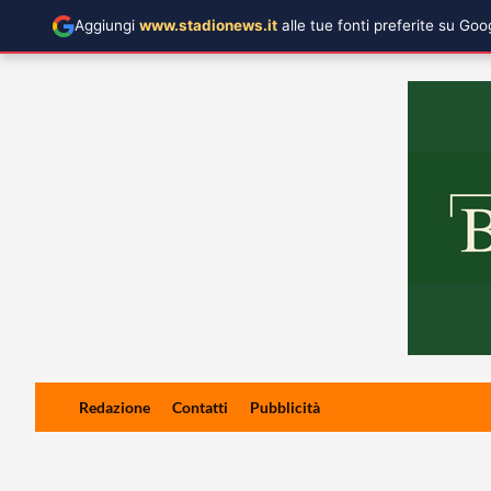
Aggiungi
www.stadionews.it
alle tue fonti preferite su Go
Skip
Redazione
Contatti
Pubblicità
to
content