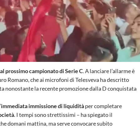
i al prossimo campionato di Serie C
. A lanciare l’allarme è
uro Romano, che ai microfoni di Telesveva ha descritto
ta nonostante la recente promozione dalla D conquistata
’
immediata immissione di liquidità
per completare
ocietà
. I tempi sono strettissimi – ha spiegato il
nche domani mattina, ma serve convocare subito