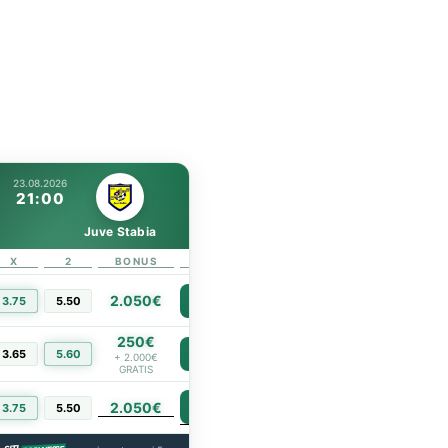
23.08.2026
21:00
Juve Stabia
X
2
BONUS
LINK
2.050€
3.75
5.50
PIÙ INFO
250€
3.65
5.60
PIÙ INFO
+ 2.000€
GRATIS
2.050€
PIÙ INFO
3.75
5.50