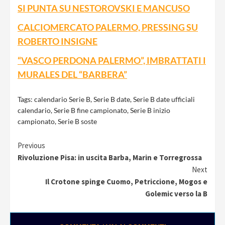
SI PUNTA SU NESTOROVSKI E MANCUSO
CALCIOMERCATO PALERMO, PRESSING SU
ROBERTO INSIGNE
“VASCO PERDONA PALERMO”, IMBRATTATI I
MURALES DEL “BARBERA”
Tags:
calendario Serie B
,
Serie B date
,
Serie B date ufficiali
calendario
,
Serie B fine campionato
,
Serie B inizio
campionato
,
Serie B soste
Continue
Previous
Rivoluzione Pisa: in uscita Barba, Marin e Torregrossa
Reading
Next
Il Crotone spinge Cuomo, Petriccione, Mogos e
Golemic verso la B