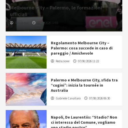
Melbourne City – Palermo, le formazioni
ufficiali
Redazione
07/08/2026 12:03
Regolamento Melbourne City –
Palermo: cosa succede in caso di
pareggio / Amichevole
Redazione
07/08/2026 11:22
Palermo e Melbourne City, sfida tra
“cugini”: inizia la tournée in
Australia
Gabriele Cavallaro
07/08/2026 06:30
Napoli, De Laurentiis: “Stadio? Non
ci interessa del Comune, vogliamo
uno stadio nostro”