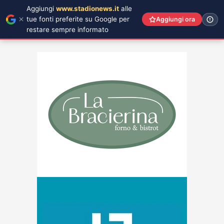
Aggiungi
www.stadionews.it
alle
tue fonti preferite su Google per
Aggiungi ora
restare sempre informato