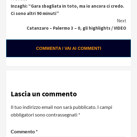
Continue
Inzaghi: “Gara sbagliata in toto, ma io ancora ci credo.
Reading
Ci sono altri 90 minuti”
Next
Catanzaro – Palermo 3 – 0, gli highlights / VIDEO
COMMENTA / VAI AI COMMENTI
Lascia un commento
Il tuo indirizzo email non sarà pubblicato.
I campi
obbligatori sono contrassegnati
*
Commento
*