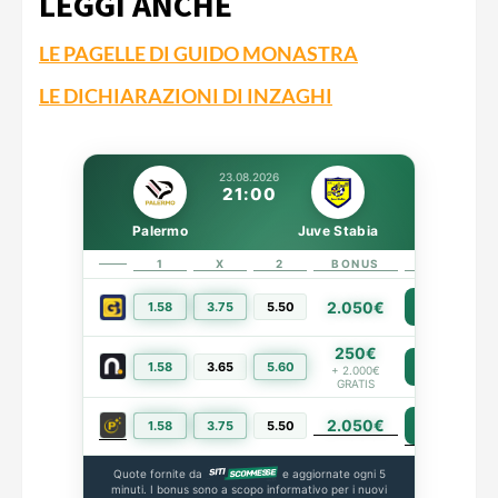
LEGGI ANCHE
LE PAGELLE DI GUIDO MONASTRA
LE DICHIARAZIONI DI INZAGHI
23.08.2026
21:00
Palermo
Juve Stabia
1
X
2
BONUS
LINK
2.050€
1.58
3.75
5.50
PIÙ INFO
250€
1.58
3.65
5.60
PIÙ INFO
+ 2.000€
GRATIS
2.050€
PIÙ INFO
1.58
3.75
5.50
Quote fornite da
e aggiornate ogni 5
minuti. I bonus sono a scopo informativo per i nuovi