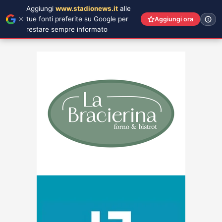
Aggiungi
www.stadionews.it
alle
tue fonti preferite su Google per
Aggiungi ora
restare sempre informato