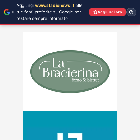
Aggiungi
www.stadionews.it
alle
tue fonti preferite su Google per
Aggiungi ora
restare sempre informato