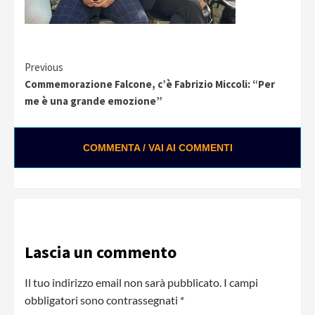
Continue
Previous
Commemorazione Falcone, c’è Fabrizio Miccoli: “Per
Reading
me è una grande emozione”
COMMENTA / VAI AI COMMENTI
Lascia un commento
Il tuo indirizzo email non sarà pubblicato.
I campi
obbligatori sono contrassegnati
*