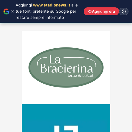
Aggiungi
www.stadionews.it
alle
tue fonti preferite su Google per
Aggiungi ora
restare sempre informato