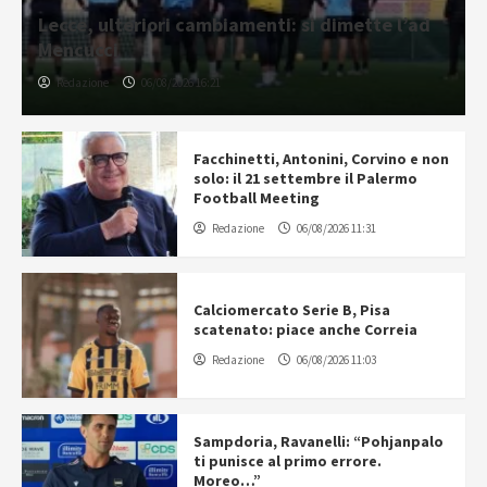
Lecce, ulteriori cambiamenti: si dimette l’ad
Mencucci
Redazione
06/08/2026 16:21
Facchinetti, Antonini, Corvino e non
solo: il 21 settembre il Palermo
Football Meeting
Redazione
06/08/2026 11:31
Calciomercato Serie B, Pisa
scatenato: piace anche Correia
Redazione
06/08/2026 11:03
Sampdoria, Ravanelli: “Pohjanpalo
ti punisce al primo errore.
Moreo…”