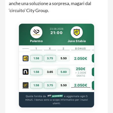
anche una soluzione a sorpresa, magari dal
‘circuito’ City Group.
23.08.2026
21:00
Palermo
Juve Stabia
1
X
2
BONUS
LINK
2.050€
1.58
3.75
5.50
PIÙ INFO
250€
1.58
3.65
5.60
PIÙ INFO
+ 2.000€
GRATIS
2.050€
PIÙ INFO
1.58
3.75
5.50
Quote fornite da
e aggiornate ogni 5
minuti. I bonus sono a scopo informativo per i nuovi
utenti.