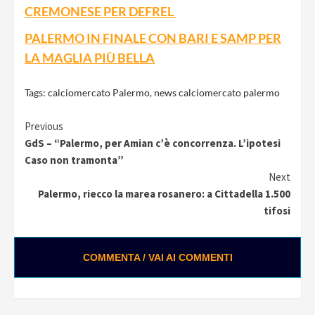
CREMONESE PER DEFREL
PALERMO IN FINALE CON BARI E SAMP PER
LA MAGLIA PIÙ BELLA
Tags:
calciomercato Palermo
,
news calciomercato palermo
Continue
Previous
GdS – “Palermo, per Amian c’è concorrenza. L’ipotesi
Reading
Caso non tramonta”
Next
Palermo, riecco la marea rosanero: a Cittadella 1.500
tifosi
COMMENTA / VAI AI COMMENTI