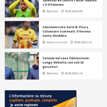
Juventus ko contro l’Inter. Adesso
c’è il Palermo
Redazione
08/08/2026 16:09
Calciomercato Serie B: Pisa e
Catanzaro scatenati. Il Verona
tenta Cheddira
Andrea Cirrincione
08/08/2026 11:53
Catania nel caos fideiussione:
Longo debutta con soli 15
giocatori
Redazione
08/08/2026 11:43