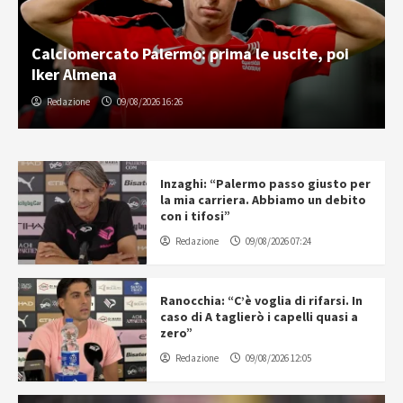
Calciomercato Palermo: prima le uscite, poi
Iker Almena
Redazione
09/08/2026 16:26
Inzaghi: “Palermo passo giusto per
la mia carriera. Abbiamo un debito
con i tifosi”
Redazione
09/08/2026 07:24
Ranocchia: “C’è voglia di rifarsi. In
caso di A taglierò i capelli quasi a
zero”
Redazione
09/08/2026 12:05