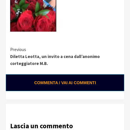
Continue
Previous
Diletta Leotta, un invito a cena dall’anonimo
Reading
corteggiatore M.B.
COMMENTA / VAI AI COMMENTI
Lascia un commento