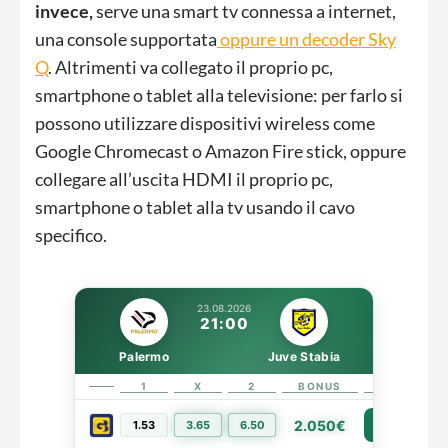
invece,
serve una smart tv connessa a internet,
una console supportata
oppure un decoder Sky
Q
. Altrimenti va collegato il proprio pc,
smartphone o tablet alla televisione: per farlo si
possono utilizzare dispositivi wireless come
Google Chromecast o Amazon Fire stick, oppure
collegare all’uscita HDMI il proprio pc,
smartphone o tablet alla tv usando il cavo
specifico.
23.08.2026
21:00
Palermo
Juve Stabia
1
X
2
BONUS
LINK
2.050€
1.53
3.65
6.50
PIÙ INFO