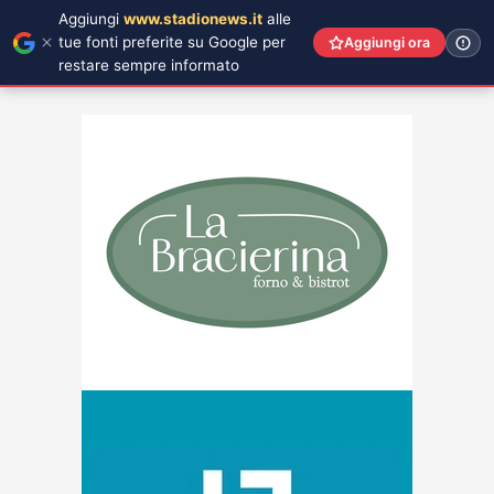
Aggiungi
www.stadionews.it
alle
tue fonti preferite su Google per
Aggiungi ora
restare sempre informato