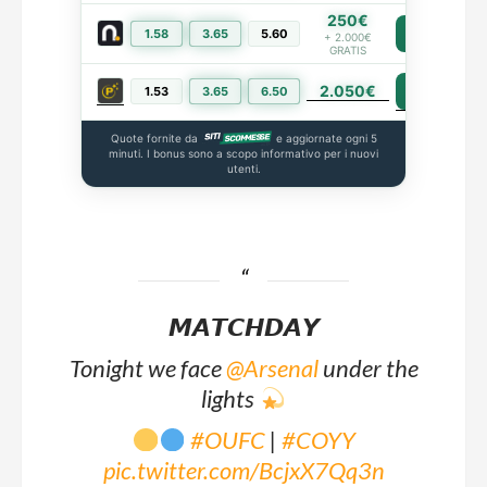
250€
1.58
3.65
5.60
PIÙ INFO
+ 2.000€
GRATIS
2.050€
PIÙ INFO
1.53
3.65
6.50
Quote fornite da
e aggiornate ogni 5
minuti. I bonus sono a scopo informativo per i nuovi
utenti.
𝙈𝘼𝙏𝘾𝙃𝘿𝘼𝙔
Tonight we face
@Arsenal
under the
lights
#OUFC
|
#COYY
pic.twitter.com/BcjxX7Qq3n