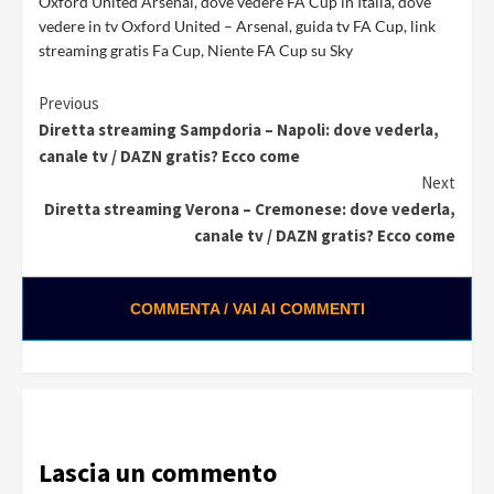
Oxford United Arsenal
,
dove vedere FA Cup in Italia
,
dove
vedere in tv Oxford United – Arsenal
,
guida tv FA Cup
,
link
streaming gratis Fa Cup
,
Niente FA Cup su Sky
Continue
Previous
Diretta streaming Sampdoria – Napoli: dove vederla,
Reading
canale tv / DAZN gratis? Ecco come
Next
Diretta streaming Verona – Cremonese: dove vederla,
canale tv / DAZN gratis? Ecco come
COMMENTA / VAI AI COMMENTI
Lascia un commento