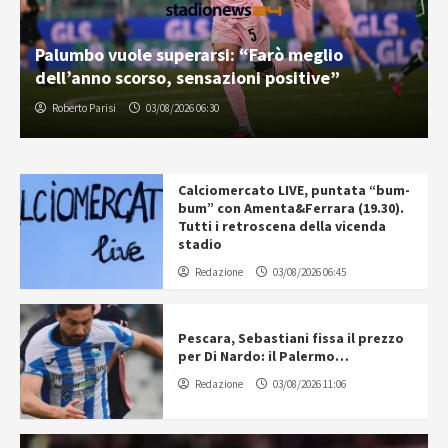
Palumbo vuole superarsi: “Farò meglio
dell’anno scorso, sensazioni positive”
Roberto Parisi
03/08/2026 06:30
Calciomercato LIVE, puntata “bum-
bum” con Amenta&Ferrara (19.30).
Tutti i retroscena della vicenda
stadio
Redazione
03/08/2026 06:45
Pescara, Sebastiani fissa il prezzo
per Di Nardo: il Palermo…
Redazione
03/08/2026 11:06