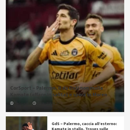
CorSport – Palermo, il ds Osti non molla
Kamate (affare in salita) e spera in Moreo
Redazione
02/08/2026 11:25
GdS – Palermo, caccia all’esterno:
Kamate in stallo. Troyes sulle