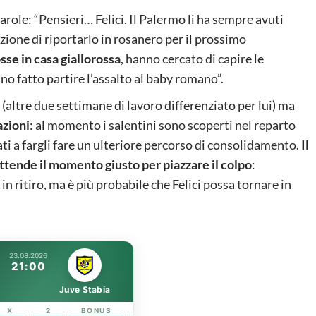
parole: “Pensieri… Felici. Il Palermo li ha sempre avuti
nzione di riportarlo in rosanero per il prossimo
sse in casa giallorossa
, hanno cercato di capire le
no fatto partire l’assalto al baby romano”.
 (altre due settimane di lavoro differenziato per lui) ma
azioni
: al momento i salentini sono scoperti nel reparto
ti a fargli fare un ulteriore percorso di consolidamento.
Il
ttende il momento giusto per piazzare il colpo
:
 ritiro, ma è più probabile che Felici possa tornare in
23.08.2026
21:00
Juve Stabia
X
2
BONUS
LINK