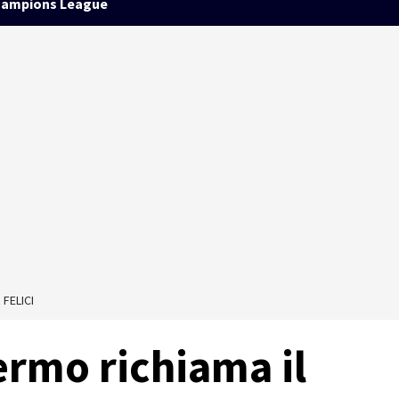
ampions League
 FELICI
lermo richiama il