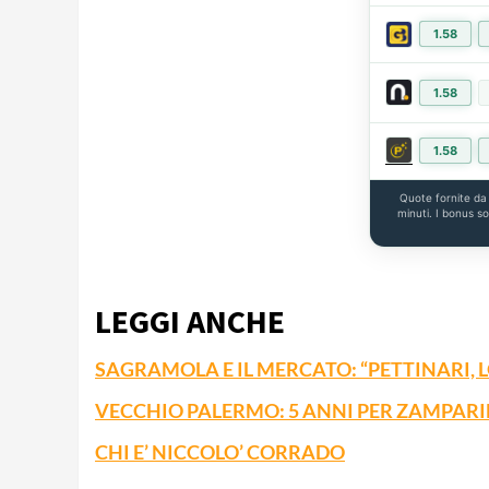
1.58
1.58
1.58
Quote fornite d
minuti. I bonus s
LEGGI ANCHE
SAGRAMOLA E IL MERCATO: “PETTINARI,
VECCHIO PALERMO: 5 ANNI PER ZAMPARI
CHI E’ NICCOLO’ CORRADO