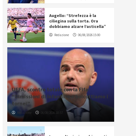
Augello: “Strefezza è la
ciliegina sulla torta. Ora
dobbiamo alzare l’asticella”
Redazione
06/08/2026 15:00
UEFA, scontro totale con la Fifa:
“Dimissioni di Infantino o boicottiamo i
tornei”
Redazione
06/08/2026 18:57