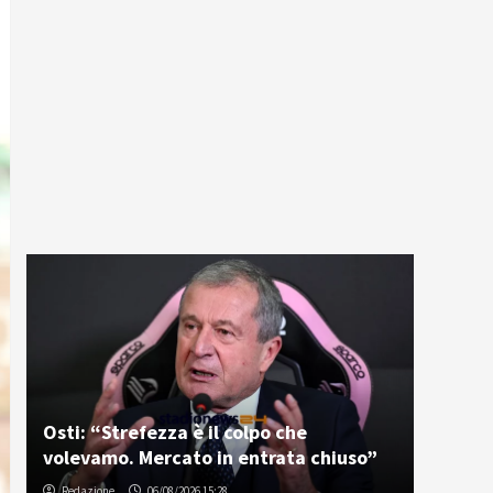
Osti: “Strefezza è il colpo che
volevamo. Mercato in entrata chiuso”
Redazione
06/08/2026 15:28