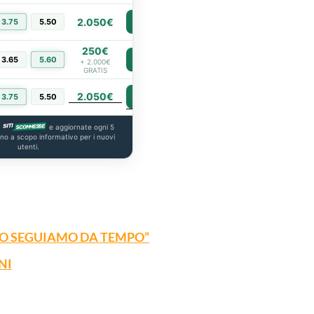
2.050€
3.75
5.50
PIÙ INFO
250€
3.65
5.60
PIÙ INFO
+ 2.000€
GRATIS
2.050€
PIÙ INFO
3.75
5.50
a
e aggiornate ogni 5
ono a scopo informativo per i nuovi
utenti.
 LO SEGUIAMO DA TEMPO”
NI