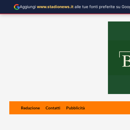
Aggiungi
www.stadionews.it
alle tue fonti preferite su Go
Skip
Redazione
Contatti
Pubblicità
to
content