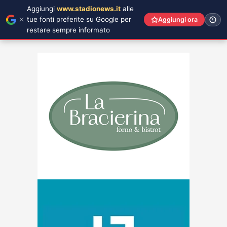
Aggiungi
www.stadionews.it
alle
tue fonti preferite su Google per
Aggiungi ora
restare sempre informato