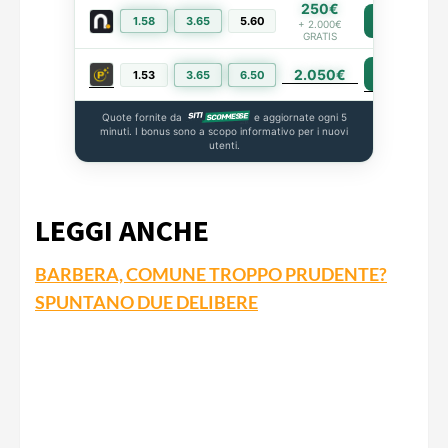
250€
1.58
3.65
5.60
PIÙ INFO
+ 2.000€
GRATIS
2.050€
PIÙ INFO
1.53
3.65
6.50
Quote fornite da
e aggiornate ogni 5
minuti. I bonus sono a scopo informativo per i nuovi
utenti.
LEGGI ANCHE
BARBERA, COMUNE TROPPO PRUDENTE?
SPUNTANO DUE DELIBERE