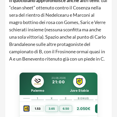
Il quotidiano approfondisce anche altri temi
: dal
“clean sheet” ottenuto contro il Cosenza nella
sera del rientro di Nedelcearu e Marconi al
magro bottino dei rosa con Gomes, Saric e Verre
schierati insieme (nessuna sconfitta ma anche
una sola vittoria). Spazio anche al punto di Carlo
Brandaleone sulle altre protagoniste del
campionato di B, con il Frosinone ormai quasi in
A e un Benevento ritenuto già con un piede in C.
23.08.2026
21:00
Palermo
Juve Stabia
1
X
2
BONUS
LINK
2.050€
1.53
3.65
6.50
PIÙ INFO