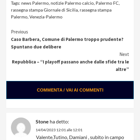
Tags:
news Palermo
,
notizie Palermo calcio
,
Palermo FC
,
rassegna stampa Giornale di Sicilia
,
rassegna stampa
Palermo
,
Venezia-Palermo
Continue
Previous
Caso Barbera, Comune di Palermo troppo prudente?
Reading
Spuntano due delibere
Next
Repubblica – “I playoff passano anche dalle sfide tra le
altre”
COMMENTA / VAI AI COMMENTI
Stone
ha detto:
14/04/2023 12:01 alle 12:01
Valente,Tutino, Damiani , subito in campo