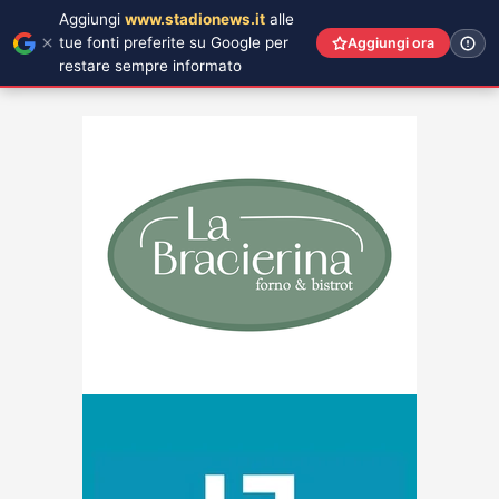
Aggiungi
www.stadionews.it
alle
tue fonti preferite su Google per
Aggiungi ora
restare sempre informato