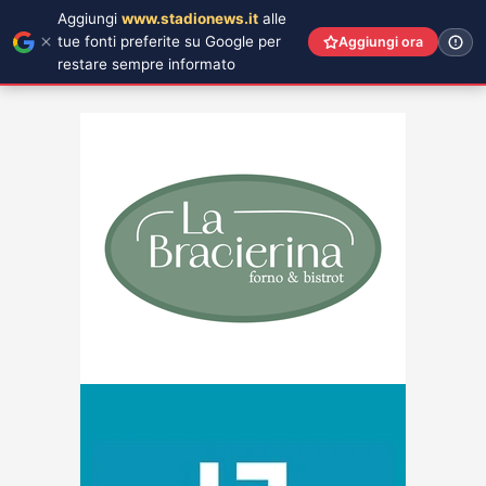
Aggiungi
www.stadionews.it
alle
tue fonti preferite su Google per
Aggiungi ora
restare sempre informato