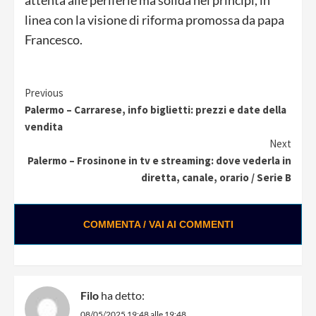
attenta alle periferie ma solida nei principi, in
linea con la visione di riforma promossa da papa
Francesco.
Continue
Previous
Palermo – Carrarese, info biglietti: prezzi e date della
Reading
vendita
Next
Palermo – Frosinone in tv e streaming: dove vederla in
diretta, canale, orario / Serie B
COMMENTA / VAI AI COMMENTI
Filo
ha detto:
08/05/2025 19:48 alle 19:48