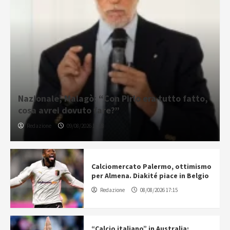
Nazionale, Malagò: “Con Pirlo era tutto fatto,
cosa avrei dovuto fare?”
Redazione
09/08/2026 11:28
Calciomercato Palermo, ottimismo
per Almena. Diakité piace in Belgio
Redazione
08/08/2026 17:15
“Calcio italiano” in Australia: