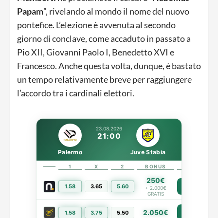
Papam
”, rivelando al mondo il nome del nuovo
pontefice. L’elezione è avvenuta al secondo
giorno di conclave, come accaduto in passato a
Pio XII, Giovanni Paolo I, Benedetto XVI e
Francesco. Anche questa volta, dunque, è bastato
un tempo relativamente breve per raggiungere
l’accordo tra i cardinali elettori.
23.08.2026
21:00
Palermo
Juve Stabia
1
X
2
BONUS
LINK
250€
1.58
3.65
5.60
PIÙ INFO
+ 2.000€
GRATIS
2.050€
1.58
3.75
5.50
PIÙ INFO