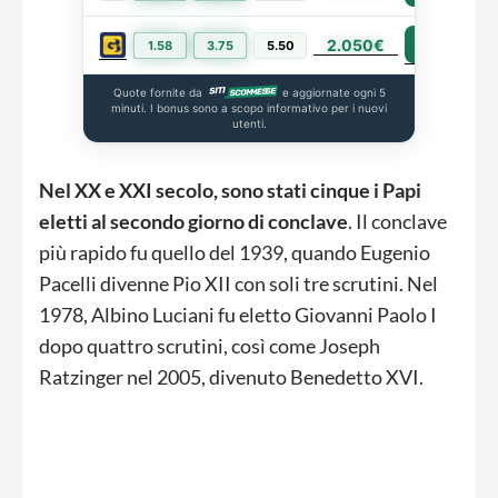
2.050€
PIÙ INFO
1.58
3.75
5.50
Quote fornite da
e aggiornate ogni 5
minuti. I bonus sono a scopo informativo per i nuovi
utenti.
Nel XX e XXI secolo, sono stati cinque i Papi
eletti al secondo giorno di conclave
. Il conclave
più rapido fu quello del 1939, quando Eugenio
Pacelli divenne Pio XII con soli tre scrutini. Nel
1978, Albino Luciani fu eletto Giovanni Paolo I
dopo quattro scrutini, così come Joseph
Ratzinger nel 2005, divenuto Benedetto XVI.